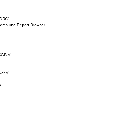
-DRG)
tems und Report Browser
)
 SGB V
SichV
n