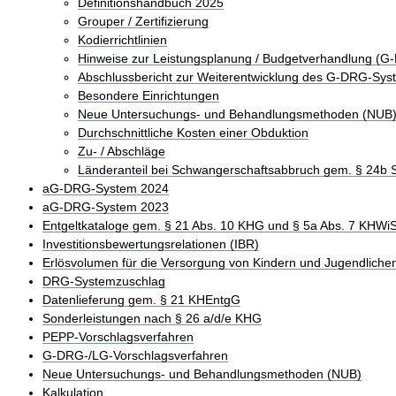
Definitionshandbuch 2025
Grouper / Zertifizierung
Kodierrichtlinien
Hinweise zur Leistungsplanung / Budgetverhandlung (G
Abschlussbericht zur Weiterentwicklung des G-DRG-Sys
Besondere Einrichtungen
Neue Untersuchungs- und Behandlungsmethoden (NUB
Durchschnittliche Kosten einer Obduktion
Zu- / Abschläge
Länderanteil bei Schwangerschaftsabbruch gem. § 24b
aG-DRG-System 2024
aG-DRG-System 2023
Entgeltkataloge gem. § 21 Abs. 10 KHG und § 5a Abs. 7 KHWi
Investitionsbewertungsrelationen (IBR)
Erlösvolumen für die Versorgung von Kindern und Jugendliche
DRG-Systemzuschlag
Datenlieferung gem. § 21 KHEntgG
Sonderleistungen nach § 26 a/d/e KHG
PEPP-Vorschlagsverfahren
G-DRG-/LG-Vorschlagsverfahren
Neue Untersuchungs- und Behandlungsmethoden (NUB)
Kalkulation