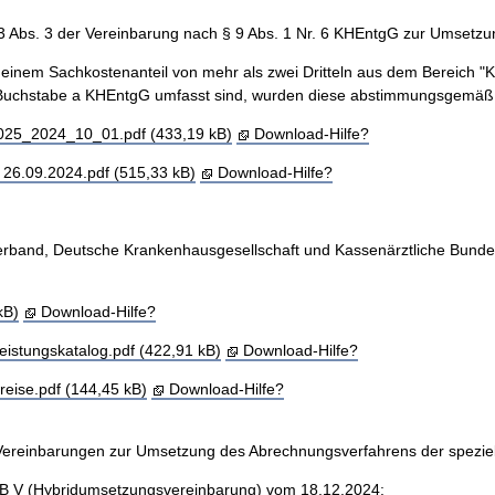
 3 Abs. 3 der Vereinbarung nach § 9 Abs. 1 Nr. 6 KHEntgG zur Umsetz
inem Sachkostenanteil von mehr als zwei Dritteln aus dem Bereich "K
 Buchstabe a KHEntgG umfasst sind, wurden diese abstimmungsgemäß 
5_2024_10_01.pdf (433,19 kB)
Download-Hilfe?
26.09.2024.pdf (515,33 kB)
Download-Hilfe?
verband, Deutsche Krankenhausgesellschaft und Kassenärztliche Bund
kB)
Download-Hilfe?
stungskatalog.pdf (422,91 kB)
Download-Hilfe?
ise.pdf (144,45 kB)
Download-Hilfe?
ie Vereinbarungen zur Umsetzung des Abrechnungsverfahrens der spezi
B V (Hybridumsetzungsvereinbarung) vom 18.12.2024: