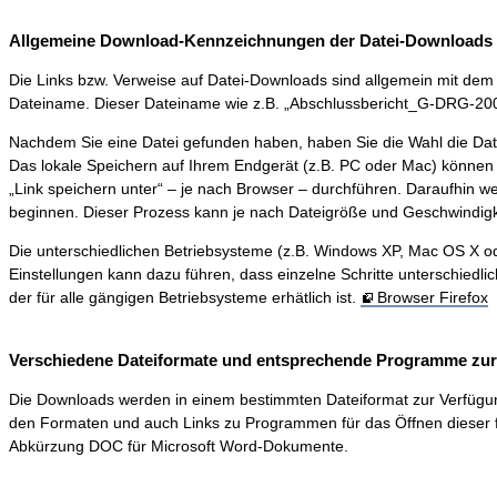
Allgemeine Download-Kennzeichnungen der Datei-Downloads 
Die Links bzw. Verweise auf Datei-Downloads sind allgemein mit dem S
Dateiname. Dieser Dateiname wie z.B. „Abschlussbericht_G-DRG-2006-0
Nachdem Sie eine Datei gefunden haben, haben Sie die Wahl die Dat
Das lokale Speichern auf Ihrem Endgerät (z.B. PC oder Mac) können 
„Link speichern unter“ – je nach Browser – durchführen. Daraufhin 
beginnen. Dieser Prozess kann je nach Dateigröße und Geschwindigk
Die unterschiedlichen Betriebsysteme (z.B. Windows XP, Mac OS X ode
Einstellungen kann dazu führen, dass einzelne Schritte unterschiedli
der für alle gängigen Betriebsysteme erhätlich ist.
Browser Firefox
Verschiedene Dateiformate und entsprechende Programme zur D
Die Downloads werden in einem bestimmten Dateiformat zur Verfügung ge
den Formaten und auch Links zu Programmen für das Öffnen dieser f
Abkürzung DOC für Microsoft Word-Dokumente.