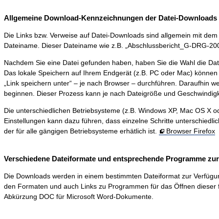
Allgemeine Download-Kennzeichnungen der Datei-Downloads 
Die Links bzw. Verweise auf Datei-Downloads sind allgemein mit dem S
Dateiname. Dieser Dateiname wie z.B. „Abschlussbericht_G-DRG-2006-0
Nachdem Sie eine Datei gefunden haben, haben Sie die Wahl die Dat
Das lokale Speichern auf Ihrem Endgerät (z.B. PC oder Mac) können 
„Link speichern unter“ – je nach Browser – durchführen. Daraufhin 
beginnen. Dieser Prozess kann je nach Dateigröße und Geschwindigk
Die unterschiedlichen Betriebsysteme (z.B. Windows XP, Mac OS X ode
Einstellungen kann dazu führen, dass einzelne Schritte unterschiedli
der für alle gängigen Betriebsysteme erhätlich ist.
Browser Firefox
Verschiedene Dateiformate und entsprechende Programme zur D
Die Downloads werden in einem bestimmten Dateiformat zur Verfügung ge
den Formaten und auch Links zu Programmen für das Öffnen dieser f
Abkürzung DOC für Microsoft Word-Dokumente.