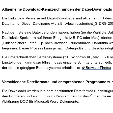
Allgemeine Download-Kennzeichnungen der Datei-Downloads 
Die Links bzw. Verweise auf Datei-Downloads sind allgemein mit dem S
Dateiname. Dieser Dateiname wie z.B. „Abschlussbericht_G-DRG-2006-0
Nachdem Sie eine Datei gefunden haben, haben Sie die Wahl die Dat
Das lokale Speichern auf Ihrem Endgerät (z.B. PC oder Mac) können 
„Link speichern unter“ – je nach Browser – durchführen. Daraufhin 
beginnen. Dieser Prozess kann je nach Dateigröße und Geschwindigk
Die unterschiedlichen Betriebsysteme (z.B. Windows XP, Mac OS X ode
Einstellungen kann dazu führen, dass einzelne Schritte unterschiedli
der für alle gängigen Betriebsysteme erhätlich ist.
Browser Firefox
Verschiedene Dateiformate und entsprechende Programme zur D
Die Downloads werden in einem bestimmten Dateiformat zur Verfügung ge
den Formaten und auch Links zu Programmen für das Öffnen dieser f
Abkürzung DOC für Microsoft Word-Dokumente.