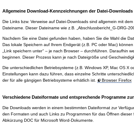
Allgemeine Download-Kennzeichnungen der Datei-Downloads 
Die Links bzw. Verweise auf Datei-Downloads sind allgemein mit dem S
Dateiname. Dieser Dateiname wie z.B. „Abschlussbericht_G-DRG-2006-0
Nachdem Sie eine Datei gefunden haben, haben Sie die Wahl die Dat
Das lokale Speichern auf Ihrem Endgerät (z.B. PC oder Mac) können 
„Link speichern unter“ – je nach Browser – durchführen. Daraufhin 
beginnen. Dieser Prozess kann je nach Dateigröße und Geschwindigk
Die unterschiedlichen Betriebsysteme (z.B. Windows XP, Mac OS X ode
Einstellungen kann dazu führen, dass einzelne Schritte unterschiedli
der für alle gängigen Betriebsysteme erhätlich ist.
Browser Firefox
Verschiedene Dateiformate und entsprechende Programme zur D
Die Downloads werden in einem bestimmten Dateiformat zur Verfügung ge
den Formaten und auch Links zu Programmen für das Öffnen dieser f
Abkürzung DOC für Microsoft Word-Dokumente.