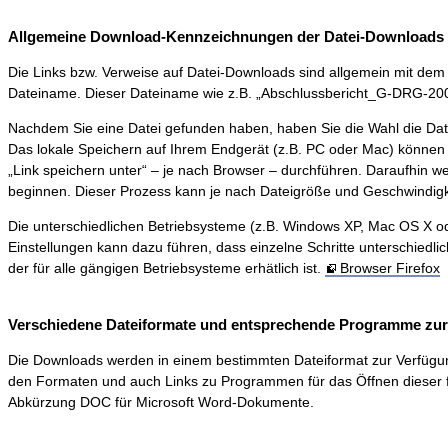
Allgemeine Download-Kennzeichnungen der Datei-Downloads 
Die Links bzw. Verweise auf Datei-Downloads sind allgemein mit dem S
Dateiname. Dieser Dateiname wie z.B. „Abschlussbericht_G-DRG-2006-0
Nachdem Sie eine Datei gefunden haben, haben Sie die Wahl die Dat
Das lokale Speichern auf Ihrem Endgerät (z.B. PC oder Mac) können 
„Link speichern unter“ – je nach Browser – durchführen. Daraufhin 
beginnen. Dieser Prozess kann je nach Dateigröße und Geschwindigk
Die unterschiedlichen Betriebsysteme (z.B. Windows XP, Mac OS X ode
Einstellungen kann dazu führen, dass einzelne Schritte unterschiedli
der für alle gängigen Betriebsysteme erhätlich ist.
Browser Firefox
Verschiedene Dateiformate und entsprechende Programme zur D
Die Downloads werden in einem bestimmten Dateiformat zur Verfügung ge
den Formaten und auch Links zu Programmen für das Öffnen dieser f
Abkürzung DOC für Microsoft Word-Dokumente.