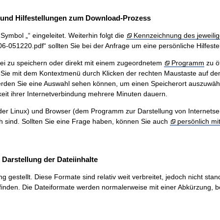
und Hilfestellungen zum Download-Prozess
ymbol „“ eingeleitet. Weiterhin folgt die
Kennzeichnung des jeweilig
51220.pdf“ sollten Sie bei der Anfrage um eine persönliche Hilfestel
ei zu speichern oder direkt mit einem zugeordnetem
Programm
zu ö
Sie mit dem Kontextmenü durch Klicken der rechten Maustaste auf den
werden Sie eine Auswahl sehen können, um einen Speicherort auszuwäh
eit ihrer Internetverbindung mehrere Minuten dauern.
r Linux) und Browser (dem Programm zur Darstellung von Internetseiten
ch sind. Sollten Sie eine Frage haben, können Sie auch
persönlich mi
arstellung der Dateiinhalte
stellt. Diese Formate sind relativ weit verbreitet, jedoch nicht stand
inden. Die Dateiformate werden normalerweise mit einer Abkürzung, be