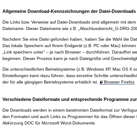
Allgemeine Download-Kennzeichnungen der Datei-Downloads 
Die Links bzw. Verweise auf Datei-Downloads sind allgemein mit dem S
Dateiname. Dieser Dateiname wie z.B. „Abschlussbericht_G-DRG-2006-0
Nachdem Sie eine Datei gefunden haben, haben Sie die Wahl die Dat
Das lokale Speichern auf Ihrem Endgerät (z.B. PC oder Mac) können 
„Link speichern unter“ – je nach Browser – durchführen. Daraufhin 
beginnen. Dieser Prozess kann je nach Dateigröße und Geschwindigk
Die unterschiedlichen Betriebsysteme (z.B. Windows XP, Mac OS X ode
Einstellungen kann dazu führen, dass einzelne Schritte unterschiedli
der für alle gängigen Betriebsysteme erhätlich ist.
Browser Firefox
Verschiedene Dateiformate und entsprechende Programme zur D
Die Downloads werden in einem bestimmten Dateiformat zur Verfügung ge
den Formaten und auch Links zu Programmen für das Öffnen dieser f
Abkürzung DOC für Microsoft Word-Dokumente.