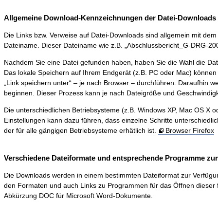
Allgemeine Download-Kennzeichnungen der Datei-Downloads 
Die Links bzw. Verweise auf Datei-Downloads sind allgemein mit dem S
Dateiname. Dieser Dateiname wie z.B. „Abschlussbericht_G-DRG-2006-0
Nachdem Sie eine Datei gefunden haben, haben Sie die Wahl die Dat
Das lokale Speichern auf Ihrem Endgerät (z.B. PC oder Mac) können 
„Link speichern unter“ – je nach Browser – durchführen. Daraufhin 
beginnen. Dieser Prozess kann je nach Dateigröße und Geschwindigk
Die unterschiedlichen Betriebsysteme (z.B. Windows XP, Mac OS X ode
Einstellungen kann dazu führen, dass einzelne Schritte unterschiedli
der für alle gängigen Betriebsysteme erhätlich ist.
Browser Firefox
Verschiedene Dateiformate und entsprechende Programme zur D
Die Downloads werden in einem bestimmten Dateiformat zur Verfügung ge
den Formaten und auch Links zu Programmen für das Öffnen dieser f
Abkürzung DOC für Microsoft Word-Dokumente.