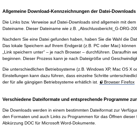
Allgemeine Download-Kennzeichnungen der Datei-Downloads 
Die Links bzw. Verweise auf Datei-Downloads sind allgemein mit dem S
Dateiname. Dieser Dateiname wie z.B. „Abschlussbericht_G-DRG-2006-0
Nachdem Sie eine Datei gefunden haben, haben Sie die Wahl die Dat
Das lokale Speichern auf Ihrem Endgerät (z.B. PC oder Mac) können 
„Link speichern unter“ – je nach Browser – durchführen. Daraufhin 
beginnen. Dieser Prozess kann je nach Dateigröße und Geschwindigk
Die unterschiedlichen Betriebsysteme (z.B. Windows XP, Mac OS X ode
Einstellungen kann dazu führen, dass einzelne Schritte unterschiedli
der für alle gängigen Betriebsysteme erhätlich ist.
Browser Firefox
Verschiedene Dateiformate und entsprechende Programme zur D
Die Downloads werden in einem bestimmten Dateiformat zur Verfügung ge
den Formaten und auch Links zu Programmen für das Öffnen dieser f
Abkürzung DOC für Microsoft Word-Dokumente.