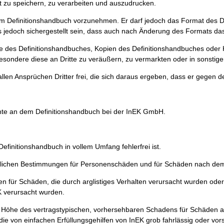
 zu speichern, zu verarbeiten und auszudrucken.
em Definitionshandbuch vorzunehmen. Er darf jedoch das Format des Def
ss jedoch sichergestellt sein, dass auch nach Änderung des Formats das 
le des Definitionshandbuches, Kopien des Definitionshandbuches oder K
esondere diese an Dritte zu veräußern, zu vermarkten oder in sonstig
llen Ansprüchen Dritter frei, die sich daraus ergeben, dass er gegen d
chte an dem Definitionshandbuch bei der InEK GmbH.
initionshandbuch in vollem Umfang fehlerfrei ist.
zlichen Bestimmungen für Personenschäden und für Schäden nach dem
für Schäden, die durch arglistiges Verhalten verursacht wurden oder 
EK verursacht wurden.
Höhe des vertragstypischen, vorhersehbaren Schadens für Schäden aus 
 die von einfachen Erfüllungsgehilfen von InEK grob fahrlässig oder vor