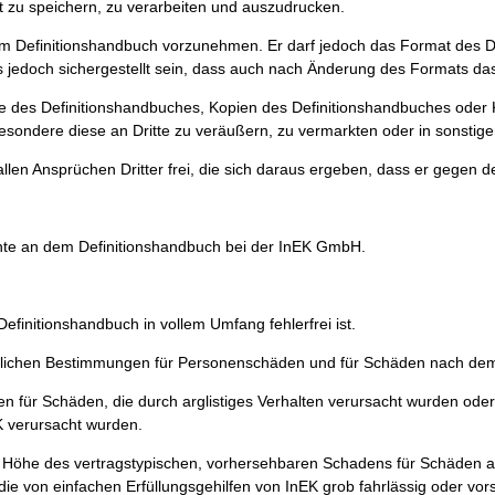
 zu speichern, zu verarbeiten und auszudrucken.
em Definitionshandbuch vorzunehmen. Er darf jedoch das Format des Def
ss jedoch sichergestellt sein, dass auch nach Änderung des Formats das 
le des Definitionshandbuches, Kopien des Definitionshandbuches oder K
esondere diese an Dritte zu veräußern, zu vermarkten oder in sonstig
llen Ansprüchen Dritter frei, die sich daraus ergeben, dass er gegen d
chte an dem Definitionshandbuch bei der InEK GmbH.
initionshandbuch in vollem Umfang fehlerfrei ist.
zlichen Bestimmungen für Personenschäden und für Schäden nach dem
für Schäden, die durch arglistiges Verhalten verursacht wurden oder 
EK verursacht wurden.
Höhe des vertragstypischen, vorhersehbaren Schadens für Schäden aus 
 die von einfachen Erfüllungsgehilfen von InEK grob fahrlässig oder vor