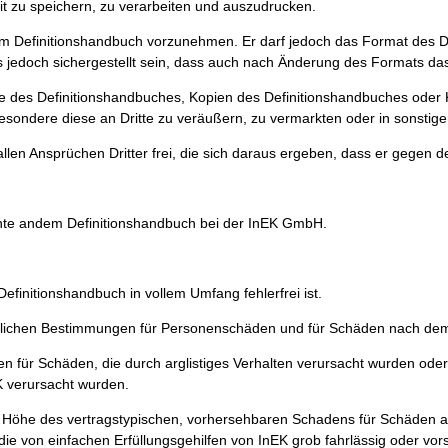
t zu speichern, zu verarbeiten und auszudrucken.
em Definitionshandbuch vorzunehmen. Er darf jedoch das Format des Def
ss jedoch sichergestellt sein, dass auch nach Änderung des Formats das 
le des Definitionshandbuches, Kopien des Definitionshandbuches oder K
esondere diese an Dritte zu veräußern, zu vermarkten oder in sonstig
llen Ansprüchen Dritter frei, die sich daraus ergeben, dass er gegen d
echte andem Definitionshandbuch bei der InEK GmbH.
initionshandbuch in vollem Umfang fehlerfrei ist.
zlichen Bestimmungen für Personenschäden und für Schäden nach dem
für Schäden, die durch arglistiges Verhalten verursacht wurden oder 
EK verursacht wurden.
Höhe des vertragstypischen, vorhersehbaren Schadens für Schäden aus 
 die von einfachen Erfüllungsgehilfen von InEK grob fahrlässig oder vor