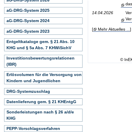
das
aG-DRG-System 2025
14.04.2026
Ver
Ver
aG-DRG-System 2024
[
Mehr Aktuelles ...
]
aG-DRG-System 2023
Entgeltkataloge gem. § 21 Abs. 10
KHG und § 5a Abs. 7 KHWiSichV
Investitionsbewertungsrelationen
© InE
(IBR)
Erlösvolumen für die Versorgung von
Kindern und Jugendlichen
DRG-Systemzuschlag
Datenlieferung gem. § 21 KHEntgG
Sonderleistungen nach § 26 a/d/e
KHG
PEPP-Vorschlagsverfahren