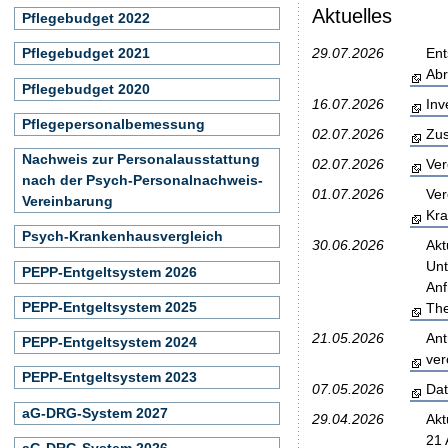
Aktuelles
Pflegebudget 2022
29.07.2026
Ent
Pflegebudget 2021
Abr
Pflegebudget 2020
16.07.2026
Inv
Pflegepersonalbemessung
02.07.2026
Zus
Nachweis zur Personalausstattung
02.07.2026
Ver
nach der Psych-Personalnachweis-
01.07.2026
Ver
Vereinbarung
Kra
Psych-Krankenhausvergleich
30.06.2026
Akt
Unt
PEPP-Entgeltsystem 2026
Anf
PEPP-Entgeltsystem 2025
The
21.05.2026
Ant
PEPP-Entgeltsystem 2024
ver
PEPP-Entgeltsystem 2023
07.05.2026
Dat
aG-DRG-System 2027
29.04.2026
Akt
21 
aG-DRG-System 2026