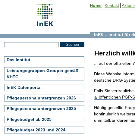
Home
Kontakt
Aktuel
InEK – Institut für
Herzlich wil
Das Institut
... auf der offiziell
Leistungsgruppen-Grouper gemäß
Diese Website inform
KHTG
deutsche DRG-Syste
InEK Datenportal
Falls Sie vertraulic
öffentlichen PGP-S
Pflegepersonaluntergrenzen 2026
Häufig gestellte Fr
Pflegepersonaluntergrenzen 2025
kontinuierlich weiter
Pflegebudget ab 2025
unmittelbar klären la
Pflegebudget 2023 und 2024