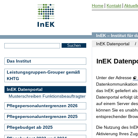
Home
Kontakt
Aktuell
InEK – Institut für
InEK Datenportal
InEK Datenpo
Das Institut
Leistungsgruppen-Grouper gemäß
Unter der Adresse
KHTG
Datenkommunikation 
InEK Datenportal
das InEK geliefert 
Musterschreiben Funktionsbeauftragter
Datenportal erfolgt ü
auf einem Server des 
Pflegepersonaluntergrenzen 2026
können Sie es unabhä
entsprechender Brows
Pflegepersonaluntergrenzen 2025
Die Nutzung des InEK
Pflegebudget ab 2025
Aktivierung Ihres Zu