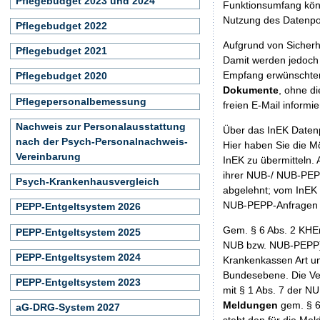
Pflegebudget 2023 und 2024
Funktionsumfang könn
Nutzung des Datenpo
Pflegebudget 2022
Aufgrund von Sicherhe
Pflegebudget 2021
Damit werden jedoch 
Empfang erwünschter 
Pflegebudget 2020
Dokumente
, ohne di
Pflegepersonalbemessung
freien E-Mail informi
Nachweis zur Personalausstattung
Über das InEK Daten
nach der Psych-Personalnachweis-
Hier haben Sie die M
Vereinbarung
InEK zu übermitteln. 
ihrer NUB-/ NUB-PEP
Psych-Krankenhausvergleich
abgelehnt; vom InEK 
NUB-PEPP-Anfragen u
PEPP-Entgeltsystem 2026
Gem. § 6 Abs. 2 KHE
PEPP-Entgeltsystem 2025
NUB bzw. NUB-PEPP) 
PEPP-Entgeltsystem 2024
Krankenkassen Art un
Bundesebene. Die Ve
PEPP-Entgeltsystem 2023
mit § 1 Abs. 7 der 
Meldungen
gem. § 6
aG-DRG-System 2027
steht den für die Me