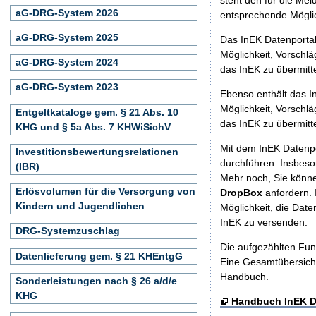
aG-DRG-System 2026
entsprechende Möglich
aG-DRG-System 2025
Das InEK Datenporta
Möglichkeit, Vorschl
aG-DRG-System 2024
das InEK zu übermitte
aG-DRG-System 2023
Ebenso enthält das 
Möglichkeit, Vorschl
Entgeltkataloge gem. § 21 Abs. 10
das InEK zu übermitte
KHG und § 5a Abs. 7 KHWiSichV
Mit dem InEK Datenpo
Investitionsbewertungsrelationen
durchführen. Insbeso
(IBR)
Mehr noch, Sie könne
Erlösvolumen für die Versorgung von
DropBox
anfordern.
Kindern und Jugendlichen
Möglichkeit, die Dat
InEK zu versenden.
DRG-Systemzuschlag
Die aufgezählten Funk
Datenlieferung gem. § 21 KHEntgG
Eine Gesamtübersicht
Handbuch.
Sonderleistungen nach § 26 a/d/e
KHG
Handbuch InEK D