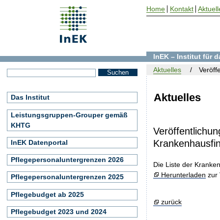
Home
Kontakt
Aktuell
InEK – Institut für
Aktuelles
Veröff
Aktuelles
Das Institut
Leistungsgruppen-Grouper gemäß
KHTG
Veröffentlichu
Krankenhausfin
InEK Datenportal
Pflegepersonaluntergrenzen 2026
Die Liste der Kranke
Herunterladen
zur 
Pflegepersonaluntergrenzen 2025
Pflegebudget ab 2025
zurück
Pflegebudget 2023 und 2024