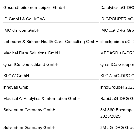
Gesundheitsforen Leipzig GmbH
Datalytics aG-D
ID GmbH & Co. KGaA
ID GROUPER aG
IMC clinicon GmbH
IMC aG-DRG Gro
Lohmann & Birkner Health Care Consulting GmbH
checkpoint x aG
Medical Data Solutions GmbH
MEDASO aG-DRG 
QuantCo Deutschland GmbH
QuantCo Groupe
SLGW GmbH
SLGW aG-DRG Gr
innovas GmbH
innoGrouper 20
Medical AI Analytics & Information GmbH
Rapid aG-DRG Gr
Solventum Germany GmbH
3M 360 Encompa
2023/2025
Solventum Germany GmbH
3M aG-DRG Grou