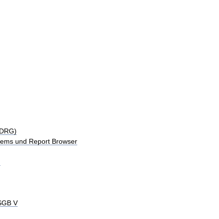
-DRG)
tems und Report Browser
)
 SGB V