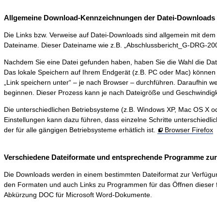
Allgemeine Download-Kennzeichnungen der Datei-Downloads 
Die Links bzw. Verweise auf Datei-Downloads sind allgemein mit dem S
Dateiname. Dieser Dateiname wie z.B. „Abschlussbericht_G-DRG-2006-0
Nachdem Sie eine Datei gefunden haben, haben Sie die Wahl die Dat
Das lokale Speichern auf Ihrem Endgerät (z.B. PC oder Mac) können 
„Link speichern unter“ – je nach Browser – durchführen. Daraufhin 
beginnen. Dieser Prozess kann je nach Dateigröße und Geschwindigk
Die unterschiedlichen Betriebsysteme (z.B. Windows XP, Mac OS X ode
Einstellungen kann dazu führen, dass einzelne Schritte unterschiedli
der für alle gängigen Betriebsysteme erhätlich ist.
Browser Firefox
Verschiedene Dateiformate und entsprechende Programme zur D
Die Downloads werden in einem bestimmten Dateiformat zur Verfügung ge
den Formaten und auch Links zu Programmen für das Öffnen dieser f
Abkürzung DOC für Microsoft Word-Dokumente.