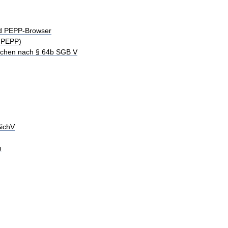
nd PEPP-Browser
-PEPP)
schen nach § 64b SGB V
SichV
n