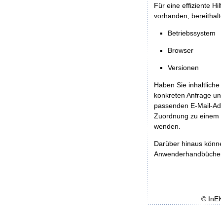
Für eine effiziente H
vorhanden, bereithalt
Betriebssystem
Browser
Versionen
Haben Sie inhaltliche
konkreten Anfrage un
passenden E-Mail-Ad
Zuordnung zu einem 
wenden.
Darüber hinaus könn
Anwenderhandbücher b
© InE