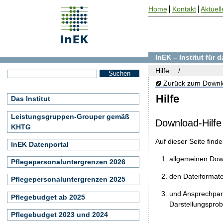
Home
Kontakt
Aktuell
InEK – Institut für
Hilfe
Zurück zum Downl
Hilfe
Das Institut
Leistungsgruppen-Grouper gemäß
Download-Hilfe
KHTG
Auf dieser Seite find
InEK Datenportal
allgemeinen Do
Pflegepersonaluntergrenzen 2026
den Dateiformat
Pflegepersonaluntergrenzen 2025
und Ansprechpart
Pflegebudget ab 2025
Darstellungspro
Pflegebudget 2023 und 2024