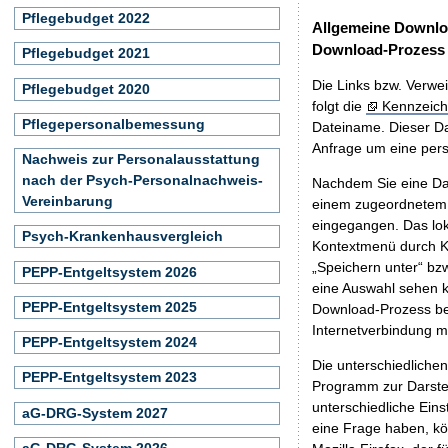
Pflegebudget 2022
Allgemeine Downlo
Download-Prozess
Pflegebudget 2021
Die Links bzw. Verwei
Pflegebudget 2020
folgt die
Kennzeich
Pflegepersonalbemessung
Dateiname. Dieser Da
Anfrage um eine persö
Nachweis zur Personalausstattung
nach der Psych-Personalnachweis-
Nachdem Sie eine Dat
Vereinbarung
einem zugeordnete
eingegangen. Das lok
Psych-Krankenhausvergleich
Kontextmenü durch Kl
„Speichern unter“ bz
PEPP-Entgeltsystem 2026
eine Auswahl sehen k
PEPP-Entgeltsystem 2025
Download-Prozess beg
Internetverbindung 
PEPP-Entgeltsystem 2024
Die unterschiedliche
PEPP-Entgeltsystem 2023
Programm zur Darstell
unterschiedliche Eins
aG-DRG-System 2027
eine Frage haben, k
aG-DRG-System 2026