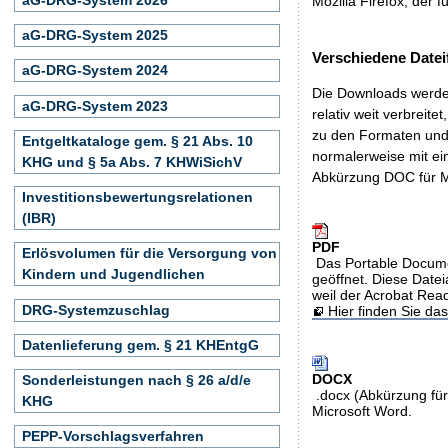
Mozilla Firefox, der f
aG-DRG-System 2025
Verschiedene Datei
aG-DRG-System 2024
Die Downloads werden
aG-DRG-System 2023
relativ weit verbreite
zu den Formaten und 
Entgeltkataloge gem. § 21 Abs. 10
normalerweise mit ei
KHG und § 5a Abs. 7 KHWiSichV
Abkürzung DOC für M
Investitionsbewertungsrelationen
(IBR)
PDF
Erlösvolumen für die Versorgung von
Das Portable Docume
Kindern und Jugendlichen
geöffnet. Diese Datei
weil der Acrobat Rea
DRG-Systemzuschlag
Hier finden Sie d
Datenlieferung gem. § 21 KHEntgG
DOCX
Sonderleistungen nach § 26 a/d/e
.docx (Abkürzung für
KHG
Microsoft Word.
PEPP-Vorschlagsverfahren