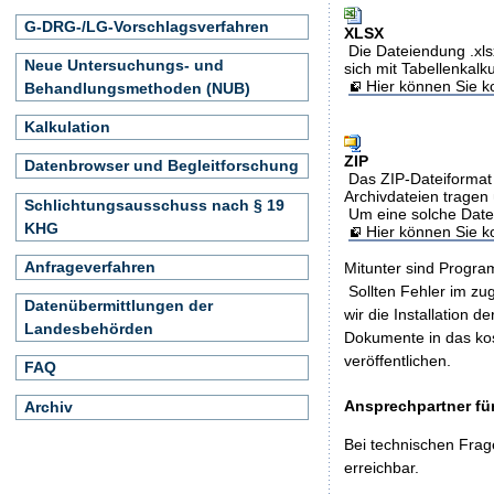
G-DRG-/LG-Vorschlagsverfahren
XLSX
Die Dateiendung .xls
Neue Untersuchungs- und
sich mit Tabellenkalk
Hier können Sie ko
Behandlungsmethoden (NUB)
Kalkulation
ZIP
Datenbrowser und Begleitforschung
Das ZIP-Dateiformat 
Archivdateien tragen 
Schlichtungsausschuss nach § 19
Um eine solche Date
KHG
Hier können Sie 
Anfrageverfahren
Mitunter sind Program
Sollten Fehler im z
Datenübermittlungen der
wir die Installation d
Landesbehörden
Dokumente in das ko
veröffentlichen.
FAQ
Ansprechpartner für
Archiv
Bei technischen Frag
erreichbar.