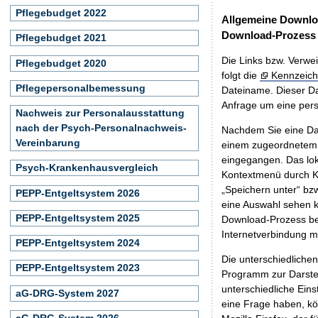
Pflegebudget 2022
Allgemeine Downlo
Download-Prozess
Pflegebudget 2021
Die Links bzw. Verwei
Pflegebudget 2020
folgt die
Kennzeich
Pflegepersonalbemessung
Dateiname. Dieser Da
Anfrage um eine persö
Nachweis zur Personalausstattung
nach der Psych-Personalnachweis-
Nachdem Sie eine Dat
Vereinbarung
einem zugeordnete
eingegangen. Das lok
Psych-Krankenhausvergleich
Kontextmenü durch Kl
„Speichern unter“ bz
PEPP-Entgeltsystem 2026
eine Auswahl sehen k
PEPP-Entgeltsystem 2025
Download-Prozess beg
Internetverbindung 
PEPP-Entgeltsystem 2024
Die unterschiedliche
PEPP-Entgeltsystem 2023
Programm zur Darstell
unterschiedliche Eins
aG-DRG-System 2027
eine Frage haben, k
aG-DRG-System 2026