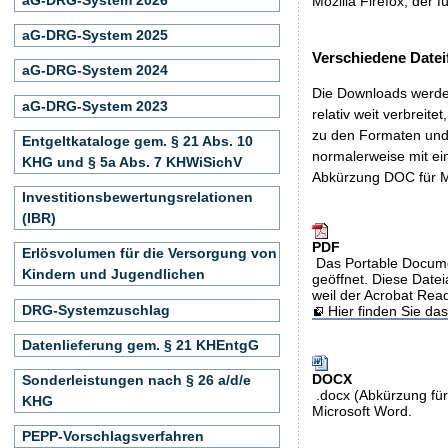
Mozilla Firefox, der f
aG-DRG-System 2025
Verschiedene Datei
aG-DRG-System 2024
Die Downloads werden
aG-DRG-System 2023
relativ weit verbreite
zu den Formaten und 
Entgeltkataloge gem. § 21 Abs. 10
normalerweise mit ei
KHG und § 5a Abs. 7 KHWiSichV
Abkürzung DOC für M
Investitionsbewertungsrelationen
(IBR)
PDF
Erlösvolumen für die Versorgung von
Das Portable Docume
Kindern und Jugendlichen
geöffnet. Diese Datei
weil der Acrobat Rea
DRG-Systemzuschlag
Hier finden Sie d
Datenlieferung gem. § 21 KHEntgG
DOCX
Sonderleistungen nach § 26 a/d/e
.docx (Abkürzung für
KHG
Microsoft Word.
PEPP-Vorschlagsverfahren