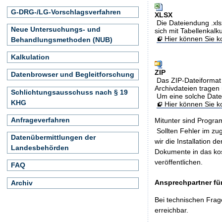
G-DRG-/LG-Vorschlagsverfahren
XLSX
Die Dateiendung .xls
Neue Untersuchungs- und
sich mit Tabellenkalk
Hier können Sie ko
Behandlungsmethoden (NUB)
Kalkulation
ZIP
Datenbrowser und Begleitforschung
Das ZIP-Dateiformat 
Archivdateien tragen 
Schlichtungsausschuss nach § 19
Um eine solche Date
KHG
Hier können Sie 
Anfrageverfahren
Mitunter sind Program
Sollten Fehler im z
Datenübermittlungen der
wir die Installation d
Landesbehörden
Dokumente in das ko
veröffentlichen.
FAQ
Ansprechpartner für
Archiv
Bei technischen Frag
erreichbar.