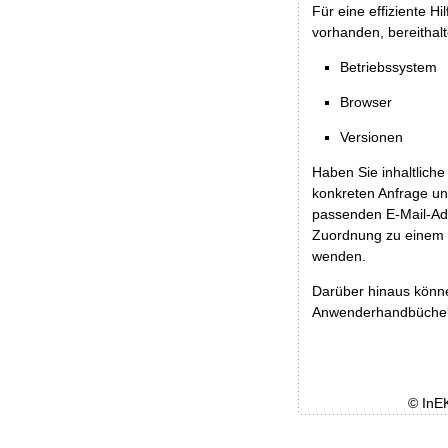
Für eine effiziente H
vorhanden, bereithalt
Betriebssystem
Browser
Versionen
Haben Sie inhaltliche
konkreten Anfrage un
passenden E-Mail-Ad
Zuordnung zu einem 
wenden.
Darüber hinaus könn
Anwenderhandbücher b
© InE