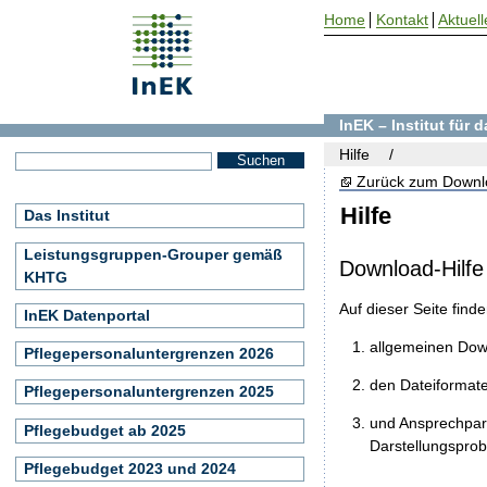
Home
Kontakt
Aktuell
InEK – Institut für
Hilfe
Zurück zum Downl
Hilfe
Das Institut
Leistungsgruppen-Grouper gemäß
Download-Hilfe
KHTG
Auf dieser Seite find
InEK Datenportal
allgemeinen Do
Pflegepersonaluntergrenzen 2026
den Dateiformat
Pflegepersonaluntergrenzen 2025
und Ansprechpart
Pflegebudget ab 2025
Darstellungspro
Pflegebudget 2023 und 2024