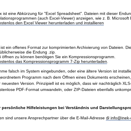
x ist eine Abkürzung für "Excel Spreadsheet". Dateien mit dieser Endu
ulationsprogrammen (auch Excel-Viewer) anzeigen, wie z. B. Microsoft 
stenlos den Excel Viewer herunterladen und installieren
ist ein offenes Format zur komprimierten Archivierung von Dateien. Di
üblicherweise die Endung .zip.
i öffnen zu können benötigen Sie ein Kompressionsprogramm.
kostenlos das Kompressionsprogramm 7-Zip herunterladen
.
me falsch im System eingebunden, oder eine ältere Version ist installie
ugeordnetem Programm nach dem Öffnen eines Dokuments erscheinen
er neuesten Version. Prinzipiell ist es möglich, dass wir nachträglich X
stenlose PDF-Format umwandeln, oder ZIP-Dateien ebenfalls unkompr
 persönliche Hilfeleistungen bei Verständnis und Darstellungsp
en sind unsere Ansprechpartner über die E-Mail-Adresse
info@inek-