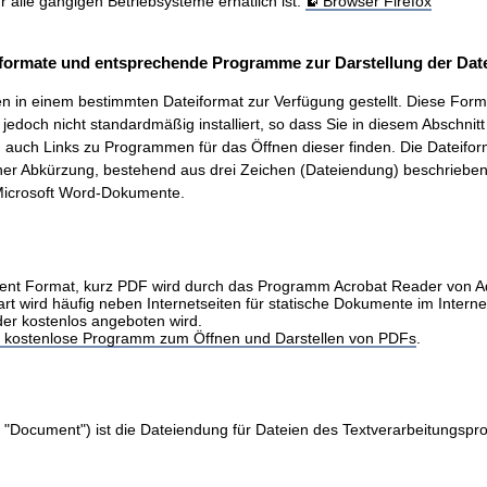
ür alle gängigen Betriebsysteme erhätlich ist.
Browser Firefox
formate und entsprechende Programme zur Darstellung der Date
 in einem bestimmten Dateiformat zur Verfügung gestellt. Diese Form
t, jedoch nicht standardmäßig installiert, so dass Sie in diesem Abschnit
auch Links zu Programmen für das Öffnen dieser finden. Die Dateifo
ner Abkürzung, bestehend aus drei Zeichen (Dateiendung) beschrieben.
icrosoft Word-Dokumente.
nt Format, kurz PDF wird durch das Programm Acrobat Reader von 
art wird häufig neben Internetseiten für statische Dokumente im Intern
der kostenlos angeboten wird.
as kostenlose Programm zum Öffnen und Darstellen von PDFs
.
 "Document") ist die Dateiendung für Dateien des Textverarbeitungs