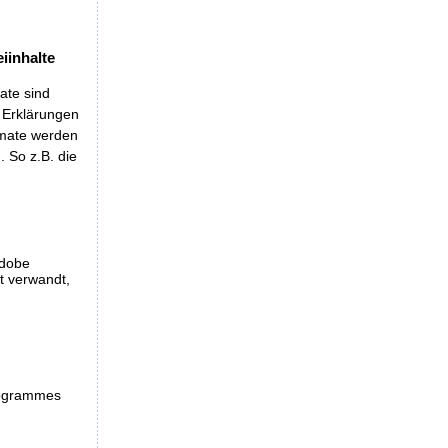
iinhalte
ate sind
t Erklärungen
rmate werden
 So z.B. die
Adobe
et verwandt,
programmes