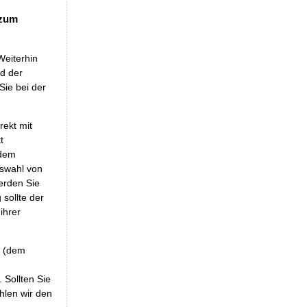
 zum
Weiterhin
nd der
Sie bei der
rekt mit
t
 dem
uswahl von
erden Sie
sollte der
ihrer
r (dem
 Sollten Sie
hlen wir den