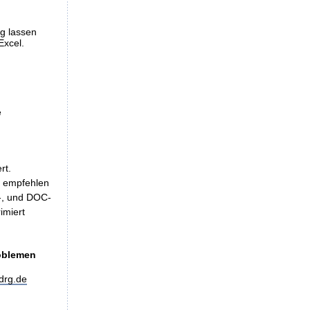
ng lassen
Excel.
e
rt.
, empfehlen
LS-, und DOC-
imiert
roblemen
drg.de