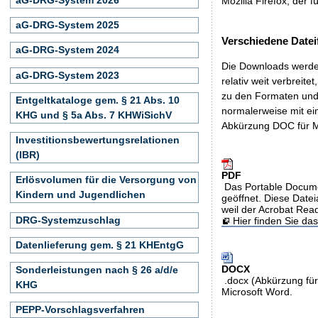
Mozilla Firefox, der f
aG-DRG-System 2025
Verschiedene Datei
aG-DRG-System 2024
Die Downloads werden
aG-DRG-System 2023
relativ weit verbreite
zu den Formaten und 
Entgeltkataloge gem. § 21 Abs. 10
normalerweise mit ei
KHG und § 5a Abs. 7 KHWiSichV
Abkürzung DOC für M
Investitionsbewertungsrelationen
(IBR)
PDF
Erlösvolumen für die Versorgung von
Das Portable Docume
Kindern und Jugendlichen
geöffnet. Diese Datei
weil der Acrobat Rea
DRG-Systemzuschlag
Hier finden Sie d
Datenlieferung gem. § 21 KHEntgG
DOCX
Sonderleistungen nach § 26 a/d/e
.docx (Abkürzung für
KHG
Microsoft Word.
PEPP-Vorschlagsverfahren