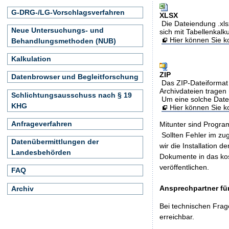
G-DRG-/LG-Vorschlagsverfahren
XLSX
Die Dateiendung .xls
Neue Untersuchungs- und
sich mit Tabellenkalk
Hier können Sie ko
Behandlungsmethoden (NUB)
Kalkulation
ZIP
Datenbrowser und Begleitforschung
Das ZIP-Dateiformat 
Archivdateien tragen 
Schlichtungsausschuss nach § 19
Um eine solche Date
KHG
Hier können Sie 
Anfrageverfahren
Mitunter sind Program
Sollten Fehler im z
Datenübermittlungen der
wir die Installation d
Landesbehörden
Dokumente in das ko
veröffentlichen.
FAQ
Ansprechpartner für
Archiv
Bei technischen Frag
erreichbar.