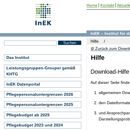
Home
Kontakt
Aktuell
InEK – Institut für
Hilfe
Zurück zum Downl
Hilfe
Das Institut
Leistungsgruppen-Grouper gemäß
Download-Hilfe
KHTG
Auf dieser Seite find
InEK Datenportal
allgemeinen Do
Pflegepersonaluntergrenzen 2026
den Dateiformat
Pflegepersonaluntergrenzen 2025
und Ansprechpart
Pflegebudget ab 2025
Darstellungspro
Pflegebudget 2023 und 2024