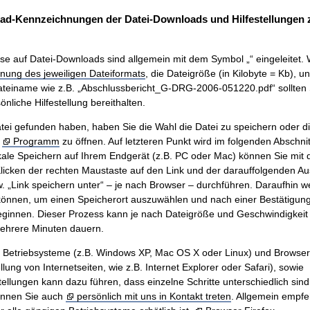
ad-Kennzeichnungen der Datei-Downloads und Hilfestellungen
se auf Datei-Downloads sind allgemein mit dem Symbol „“ eingeleitet. 
nung des jeweiligen Dateiformats
, die Dateigröße (in Kilobyte = Kb), u
teiname wie z.B. „Abschlussbericht_G-DRG-2006-051220.pdf“ sollten 
nliche Hilfestellung bereithalten.
ei gefunden haben, haben Sie die Wahl die Datei zu speichern oder di
m
Programm
zu öffnen. Auf letzteren Punkt wird im folgenden Abschnit
ale Speichern auf Ihrem Endgerät (z.B. PC oder Mac) können Sie mit
icken der rechten Maustaste auf den Link und der darauffolgenden A
w. „Link speichern unter“ – je nach Browser – durchführen. Daraufhin w
önnen, um einen Speicherort auszuwählen und nach einer Bestätigung 
innen. Dieser Prozess kann je nach Dateigröße und Geschwindigkeit 
mehrere Minuten dauern.
n Betriebsysteme (z.B. Windows XP, Mac OS X oder Linux) und Browse
ung von Internetseiten, wie z.B. Internet Explorer oder Safari), sowie
tellungen kann dazu führen, dass einzelne Schritte unterschiedlich sind.
önnen Sie auch
persönlich mit uns in Kontakt treten
. Allgemein empfe