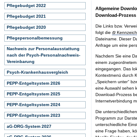
Pflegebudget 2022
Allgemeine Downlo
Download-Prozess
Pflegebudget 2021
Die Links bzw. Verwei
Pflegebudget 2020
folgt die
Kennzeich
Pflegepersonalbemessung
Dateiname. Dieser Da
Anfrage um eine persö
Nachweis zur Personalausstattung
nach der Psych-Personalnachweis-
Nachdem Sie eine Dat
Vereinbarung
einem zugeordnete
eingegangen. Das lok
Psych-Krankenhausvergleich
Kontextmenü durch Kl
„Speichern unter“ bz
PEPP-Entgeltsystem 2026
eine Auswahl sehen k
PEPP-Entgeltsystem 2025
Download-Prozess beg
Internetverbindung 
PEPP-Entgeltsystem 2024
Die unterschiedliche
PEPP-Entgeltsystem 2023
Programm zur Darstell
unterschiedliche Eins
aG-DRG-System 2027
eine Frage haben, k
aG-DRG-System 2026