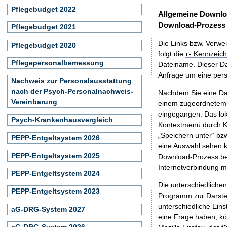
Pflegebudget 2022
Allgemeine Downlo
Download-Prozess
Pflegebudget 2021
Die Links bzw. Verwei
Pflegebudget 2020
folgt die
Kennzeich
Pflegepersonalbemessung
Dateiname. Dieser Da
Anfrage um eine persö
Nachweis zur Personalausstattung
nach der Psych-Personalnachweis-
Nachdem Sie eine Dat
Vereinbarung
einem zugeordnete
eingegangen. Das lok
Psych-Krankenhausvergleich
Kontextmenü durch Kl
„Speichern unter“ bz
PEPP-Entgeltsystem 2026
eine Auswahl sehen k
PEPP-Entgeltsystem 2025
Download-Prozess beg
Internetverbindung 
PEPP-Entgeltsystem 2024
Die unterschiedliche
PEPP-Entgeltsystem 2023
Programm zur Darstell
unterschiedliche Eins
aG-DRG-System 2027
eine Frage haben, k
aG-DRG-System 2026