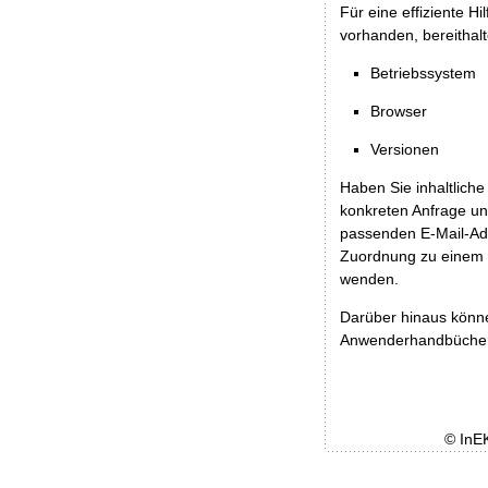
Für eine effiziente H
vorhanden, bereithalt
Betriebssystem
Browser
Versionen
Haben Sie inhaltliche
konkreten Anfrage un
passenden E-Mail-Ad
Zuordnung zu einem 
wenden.
Darüber hinaus könn
Anwenderhandbücher b
© InE