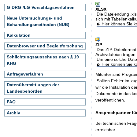
G-DRG-/LG-Vorschlagsverfahren
XLSX
Die Dateiendung .xls
Neue Untersuchungs- und
sich mit Tabellenkalk
Hier können Sie ko
Behandlungsmethoden (NUB)
Kalkulation
ZIP
Datenbrowser und Begleitforschung
Das ZIP-Dateiformat 
Archivdateien tragen 
Schlichtungsausschuss nach § 19
Um eine solche Date
KHG
Hier können Sie 
Anfrageverfahren
Mitunter sind Program
Sollten Fehler im z
Datenübermittlungen der
wir die Installation d
Landesbehörden
Dokumente in das ko
veröffentlichen.
FAQ
Ansprechpartner für
Archiv
Bei technischen Frag
erreichbar.