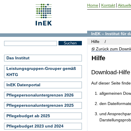
Home
Kontakt
Aktuell
InEK – Institut für
Hilfe
Zurück zum Downl
Hilfe
Das Institut
Leistungsgruppen-Grouper gemäß
Download-Hilfe
KHTG
Auf dieser Seite find
InEK Datenportal
allgemeinen Do
Pflegepersonaluntergrenzen 2026
den Dateiformat
Pflegepersonaluntergrenzen 2025
und Ansprechpart
Pflegebudget ab 2025
Darstellungspro
Pflegebudget 2023 und 2024