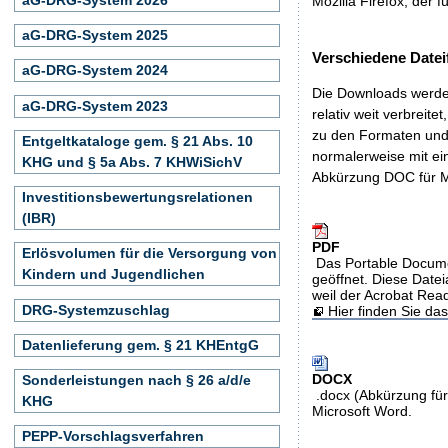
Mozilla Firefox, der f
aG-DRG-System 2025
Verschiedene Datei
aG-DRG-System 2024
Die Downloads werden
aG-DRG-System 2023
relativ weit verbreite
zu den Formaten und 
Entgeltkataloge gem. § 21 Abs. 10
normalerweise mit ei
KHG und § 5a Abs. 7 KHWiSichV
Abkürzung DOC für M
Investitionsbewertungsrelationen
(IBR)
PDF
Erlösvolumen für die Versorgung von
Das Portable Docume
Kindern und Jugendlichen
geöffnet. Diese Datei
weil der Acrobat Rea
DRG-Systemzuschlag
Hier finden Sie d
Datenlieferung gem. § 21 KHEntgG
DOCX
Sonderleistungen nach § 26 a/d/e
.docx (Abkürzung für
KHG
Microsoft Word.
PEPP-Vorschlagsverfahren