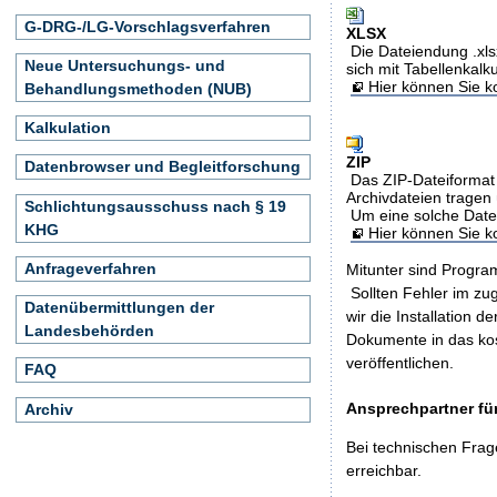
G-DRG-/LG-Vorschlagsverfahren
XLSX
Die Dateiendung .xls
Neue Untersuchungs- und
sich mit Tabellenkalk
Hier können Sie ko
Behandlungsmethoden (NUB)
Kalkulation
ZIP
Datenbrowser und Begleitforschung
Das ZIP-Dateiformat 
Archivdateien tragen 
Schlichtungsausschuss nach § 19
Um eine solche Date
KHG
Hier können Sie 
Anfrageverfahren
Mitunter sind Program
Sollten Fehler im z
Datenübermittlungen der
wir die Installation d
Landesbehörden
Dokumente in das ko
veröffentlichen.
FAQ
Ansprechpartner für
Archiv
Bei technischen Frag
erreichbar.