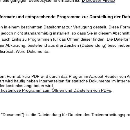
ür alle gängigen Betriebsysteme erhätlich ist.
Browser Firefox
formate und entsprechende Programme zur Darstellung der Date
 in einem bestimmten Dateiformat zur Verfügung gestellt. Diese Form
t, jedoch nicht standardmäßig installiert, so dass Sie in diesem Abschnit
auch Links zu Programmen für das Öffnen dieser finden. Die Dateifo
ner Abkürzung, bestehend aus drei Zeichen (Dateiendung) beschrieben.
icrosoft Word-Dokumente.
nt Format, kurz PDF wird durch das Programm Acrobat Reader von 
art wird häufig neben Internetseiten für statische Dokumente im Intern
der kostenlos angeboten wird.
as kostenlose Programm zum Öffnen und Darstellen von PDFs
.
 "Document") ist die Dateiendung für Dateien des Textverarbeitungs