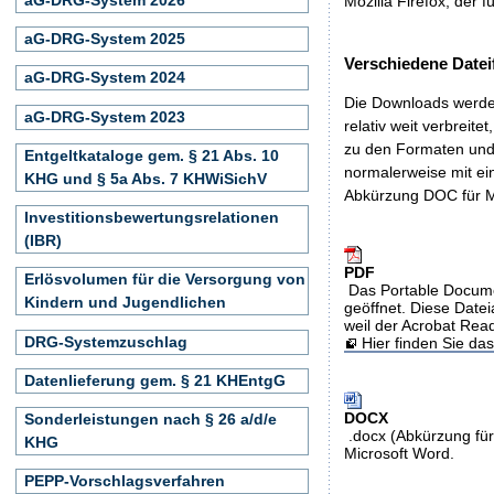
Mozilla Firefox, der f
aG-DRG-System 2025
Verschiedene Datei
aG-DRG-System 2024
Die Downloads werden
aG-DRG-System 2023
relativ weit verbreite
zu den Formaten und 
Entgeltkataloge gem. § 21 Abs. 10
normalerweise mit ei
KHG und § 5a Abs. 7 KHWiSichV
Abkürzung DOC für M
Investitionsbewertungsrelationen
(IBR)
PDF
Erlösvolumen für die Versorgung von
Das Portable Docume
Kindern und Jugendlichen
geöffnet. Diese Datei
weil der Acrobat Rea
DRG-Systemzuschlag
Hier finden Sie d
Datenlieferung gem. § 21 KHEntgG
DOCX
Sonderleistungen nach § 26 a/d/e
.docx (Abkürzung für
KHG
Microsoft Word.
PEPP-Vorschlagsverfahren