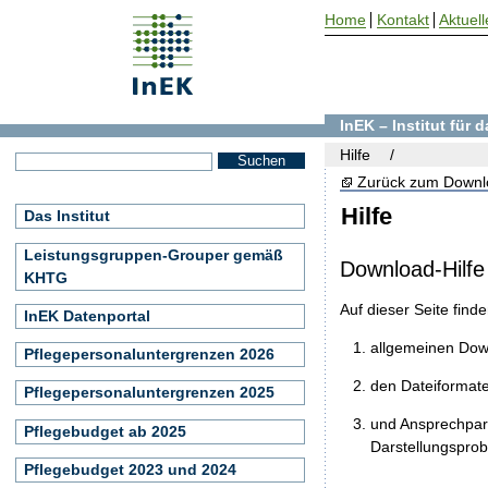
Home
Kontakt
Aktuell
InEK – Institut für
Hilfe
Zurück zum Downl
Hilfe
Das Institut
Leistungsgruppen-Grouper gemäß
Download-Hilfe
KHTG
Auf dieser Seite find
InEK Datenportal
allgemeinen Do
Pflegepersonaluntergrenzen 2026
den Dateiformat
Pflegepersonaluntergrenzen 2025
und Ansprechpart
Pflegebudget ab 2025
Darstellungspro
Pflegebudget 2023 und 2024