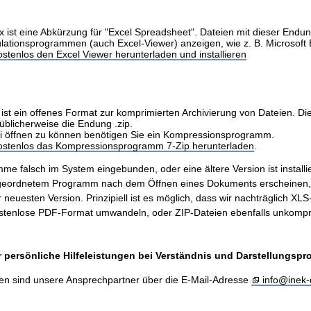
x ist eine Abkürzung für "Excel Spreadsheet". Dateien mit dieser Endu
ulationsprogrammen (auch Excel-Viewer) anzeigen, wie z. B. Microsoft 
stenlos den Excel Viewer herunterladen und installieren
ist ein offenes Format zur komprimierten Archivierung von Dateien. Di
üblicherweise die Endung .zip.
i öffnen zu können benötigen Sie ein Kompressionsprogramm.
kostenlos das Kompressionsprogramm 7-Zip herunterladen
.
me falsch im System eingebunden, oder eine ältere Version ist installie
ugeordnetem Programm nach dem Öffnen eines Dokuments erscheinen
er neuesten Version. Prinzipiell ist es möglich, dass wir nachträglich X
stenlose PDF-Format umwandeln, oder ZIP-Dateien ebenfalls unkompr
 persönliche Hilfeleistungen bei Verständnis und Darstellungsp
en sind unsere Ansprechpartner über die E-Mail-Adresse
info@inek-