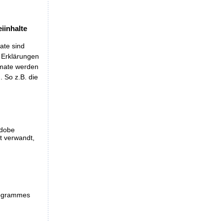
iinhalte
ate sind
t Erklärungen
rmate werden
 So z.B. die
Adobe
et verwandt,
programmes