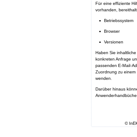
Für eine effiziente H
vorhanden, bereithalt
Betriebssystem
Browser
Versionen
Haben Sie inhaltliche
konkreten Anfrage un
passenden E-Mail-Ad
Zuordnung zu einem 
wenden.
Darüber hinaus könn
Anwenderhandbücher b
© InE