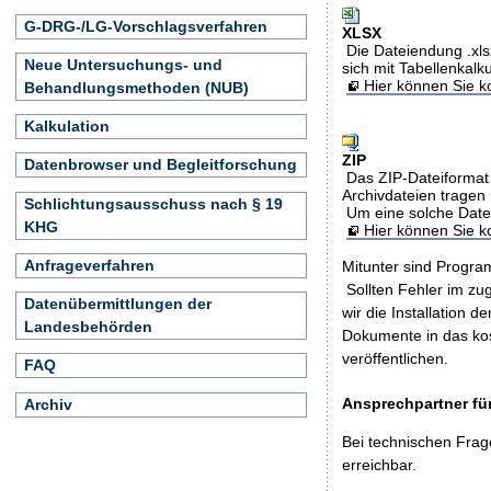
G-DRG-/LG-Vorschlagsverfahren
XLSX
Die Dateiendung .xls
Neue Untersuchungs- und
sich mit Tabellenkalk
Hier können Sie ko
Behandlungsmethoden (NUB)
Kalkulation
ZIP
Datenbrowser und Begleitforschung
Das ZIP-Dateiformat 
Archivdateien tragen 
Schlichtungsausschuss nach § 19
Um eine solche Date
KHG
Hier können Sie 
Anfrageverfahren
Mitunter sind Program
Sollten Fehler im z
Datenübermittlungen der
wir die Installation d
Landesbehörden
Dokumente in das ko
veröffentlichen.
FAQ
Ansprechpartner für
Archiv
Bei technischen Frag
erreichbar.