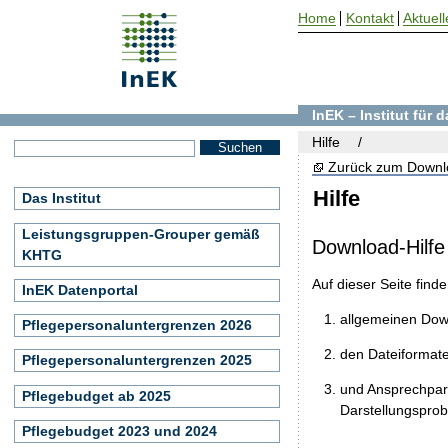
Home
Kontakt
Aktuell
InEK – Institut für
Hilfe
Zurück zum Downl
Hilfe
Das Institut
Leistungsgruppen-Grouper gemäß
Download-Hilfe
KHTG
Auf dieser Seite find
InEK Datenportal
allgemeinen Do
Pflegepersonaluntergrenzen 2026
den Dateiformat
Pflegepersonaluntergrenzen 2025
und Ansprechpart
Pflegebudget ab 2025
Darstellungspro
Pflegebudget 2023 und 2024