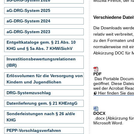
Mozilla Firefox, der f
aG-DRG-System 2025
Verschiedene Datei
aG-DRG-System 2024
Die Downloads werden
aG-DRG-System 2023
relativ weit verbreite
zu den Formaten und 
Entgeltkataloge gem. § 21 Abs. 10
normalerweise mit ei
KHG und § 5a Abs. 7 KHWiSichV
Abkürzung DOC für M
Investitionsbewertungsrelationen
(IBR)
PDF
Erlösvolumen für die Versorgung von
Das Portable Docume
Kindern und Jugendlichen
geöffnet. Diese Datei
weil der Acrobat Rea
DRG-Systemzuschlag
Hier finden Sie d
Datenlieferung gem. § 21 KHEntgG
DOCX
Sonderleistungen nach § 26 a/d/e
.docx (Abkürzung für
KHG
Microsoft Word.
PEPP-Vorschlagsverfahren