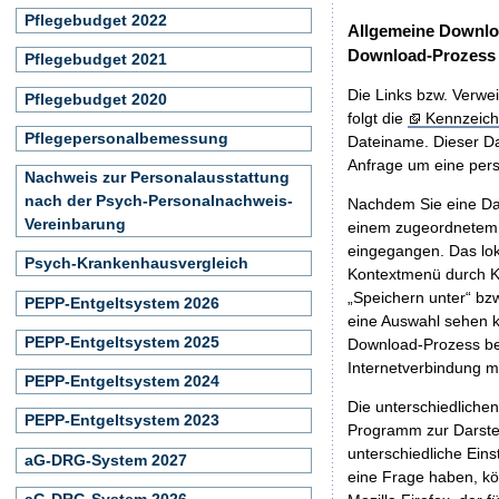
Pflegebudget 2022
Allgemeine Downlo
Download-Prozess
Pflegebudget 2021
Die Links bzw. Verwei
Pflegebudget 2020
folgt die
Kennzeich
Pflegepersonalbemessung
Dateiname. Dieser Da
Anfrage um eine persö
Nachweis zur Personalausstattung
nach der Psych-Personalnachweis-
Nachdem Sie eine Dat
Vereinbarung
einem zugeordnete
eingegangen. Das lok
Psych-Krankenhausvergleich
Kontextmenü durch Kl
„Speichern unter“ bz
PEPP-Entgeltsystem 2026
eine Auswahl sehen k
PEPP-Entgeltsystem 2025
Download-Prozess beg
Internetverbindung 
PEPP-Entgeltsystem 2024
Die unterschiedliche
PEPP-Entgeltsystem 2023
Programm zur Darstell
unterschiedliche Eins
aG-DRG-System 2027
eine Frage haben, k
aG-DRG-System 2026