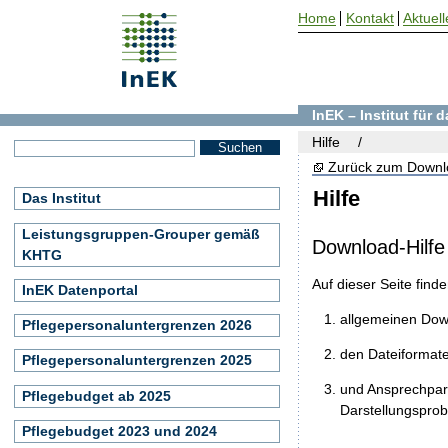
Home
Kontakt
Aktuell
InEK – Institut für
Hilfe
Zurück zum Downl
Hilfe
Das Institut
Leistungsgruppen-Grouper gemäß
Download-Hilfe
KHTG
Auf dieser Seite find
InEK Datenportal
allgemeinen Do
Pflegepersonaluntergrenzen 2026
den Dateiformat
Pflegepersonaluntergrenzen 2025
und Ansprechpart
Pflegebudget ab 2025
Darstellungspro
Pflegebudget 2023 und 2024