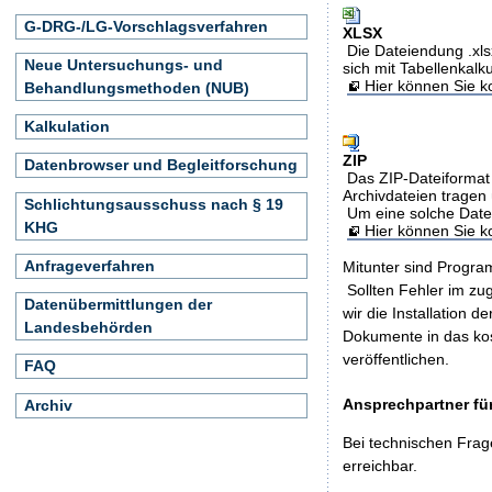
G-DRG-/LG-Vorschlagsverfahren
XLSX
Die Dateiendung .xls
Neue Untersuchungs- und
sich mit Tabellenkalk
Hier können Sie ko
Behandlungsmethoden (NUB)
Kalkulation
ZIP
Datenbrowser und Begleitforschung
Das ZIP-Dateiformat 
Archivdateien tragen 
Schlichtungsausschuss nach § 19
Um eine solche Date
KHG
Hier können Sie 
Anfrageverfahren
Mitunter sind Program
Sollten Fehler im z
Datenübermittlungen der
wir die Installation d
Landesbehörden
Dokumente in das ko
veröffentlichen.
FAQ
Ansprechpartner für
Archiv
Bei technischen Frag
erreichbar.