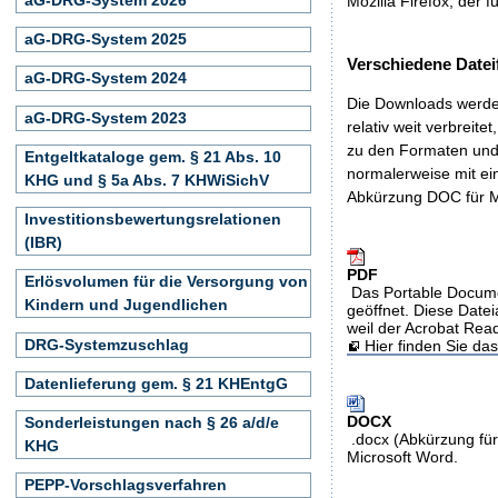
Mozilla Firefox, der f
aG-DRG-System 2025
Verschiedene Datei
aG-DRG-System 2024
Die Downloads werden
aG-DRG-System 2023
relativ weit verbreite
zu den Formaten und 
Entgeltkataloge gem. § 21 Abs. 10
normalerweise mit ei
KHG und § 5a Abs. 7 KHWiSichV
Abkürzung DOC für M
Investitionsbewertungsrelationen
(IBR)
PDF
Erlösvolumen für die Versorgung von
Das Portable Docume
Kindern und Jugendlichen
geöffnet. Diese Datei
weil der Acrobat Rea
DRG-Systemzuschlag
Hier finden Sie d
Datenlieferung gem. § 21 KHEntgG
DOCX
Sonderleistungen nach § 26 a/d/e
.docx (Abkürzung für
KHG
Microsoft Word.
PEPP-Vorschlagsverfahren