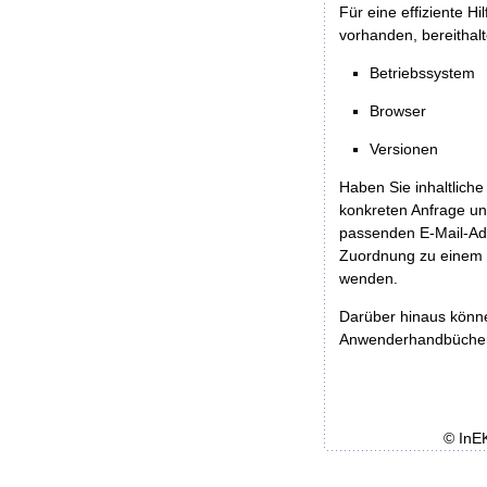
Für eine effiziente H
vorhanden, bereithalt
Betriebssystem
Browser
Versionen
Haben Sie inhaltliche
konkreten Anfrage un
passenden E-Mail-Ad
Zuordnung zu einem 
wenden.
Darüber hinaus könn
Anwenderhandbücher b
© InE