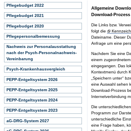
Pflegebudget 2022
Allgemeine Downlo
Download-Prozess
Pflegebudget 2021
Die Links bzw. Verwei
Pflegebudget 2020
folgt die
Kennzeich
Pflegepersonalbemessung
Dateiname. Dieser Da
Anfrage um eine persö
Nachweis zur Personalausstattung
nach der Psych-Personalnachweis-
Nachdem Sie eine Dat
Vereinbarung
einem zugeordnete
eingegangen. Das lok
Psych-Krankenhausvergleich
Kontextmenü durch Kl
„Speichern unter“ bz
PEPP-Entgeltsystem 2026
eine Auswahl sehen k
PEPP-Entgeltsystem 2025
Download-Prozess beg
Internetverbindung 
PEPP-Entgeltsystem 2024
Die unterschiedliche
PEPP-Entgeltsystem 2023
Programm zur Darstell
unterschiedliche Eins
aG-DRG-System 2027
eine Frage haben, k
aG-DRG-System 2026