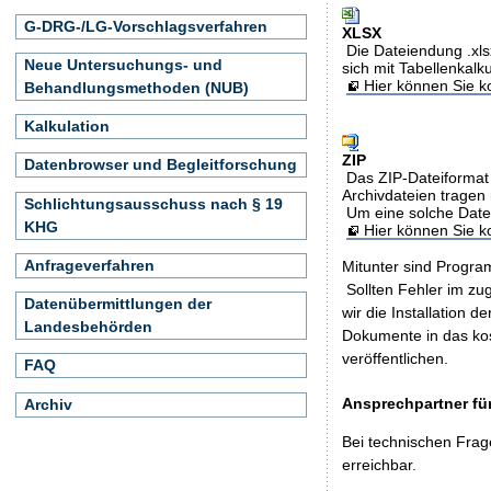
G-DRG-/LG-Vorschlagsverfahren
XLSX
Die Dateiendung .xls
Neue Untersuchungs- und
sich mit Tabellenkalk
Hier können Sie ko
Behandlungsmethoden (NUB)
Kalkulation
ZIP
Datenbrowser und Begleitforschung
Das ZIP-Dateiformat 
Archivdateien tragen 
Schlichtungsausschuss nach § 19
Um eine solche Date
KHG
Hier können Sie 
Anfrageverfahren
Mitunter sind Program
Sollten Fehler im z
Datenübermittlungen der
wir die Installation d
Landesbehörden
Dokumente in das ko
veröffentlichen.
FAQ
Ansprechpartner für
Archiv
Bei technischen Frag
erreichbar.