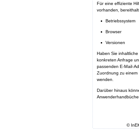
Für eine effiziente H
vorhanden, bereithalt
Betriebssystem
Browser
Versionen
Haben Sie inhaltliche
konkreten Anfrage un
passenden E-Mail-Ad
Zuordnung zu einem 
wenden.
Darüber hinaus könn
Anwenderhandbücher b
© InE