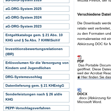
Mozilla Firefox, der f
aG-DRG-System 2025
Verschiedene Datei
aG-DRG-System 2024
Die Downloads werden
aG-DRG-System 2023
relativ weit verbreite
zu den Formaten und 
Entgeltkataloge gem. § 21 Abs. 10
normalerweise mit ei
KHG und § 5a Abs. 7 KHWiSichV
Abkürzung DOC für M
Investitionsbewertungsrelationen
(IBR)
PDF
Erlösvolumen für die Versorgung von
Das Portable Docume
Kindern und Jugendlichen
geöffnet. Diese Datei
weil der Acrobat Rea
DRG-Systemzuschlag
Hier finden Sie d
Datenlieferung gem. § 21 KHEntgG
DOCX
Sonderleistungen nach § 26 a/d/e
.docx (Abkürzung für
KHG
Microsoft Word.
PEPP-Vorschlagsverfahren