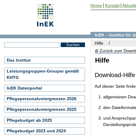
Home
Kontakt
Aktuell
InEK – Institut für
Hilfe
Zurück zum Downl
Hilfe
Das Institut
Leistungsgruppen-Grouper gemäß
Download-Hilfe
KHTG
Auf dieser Seite find
InEK Datenportal
allgemeinen Do
Pflegepersonaluntergrenzen 2026
den Dateiformat
Pflegepersonaluntergrenzen 2025
und Ansprechpart
Pflegebudget ab 2025
Darstellungspro
Pflegebudget 2023 und 2024