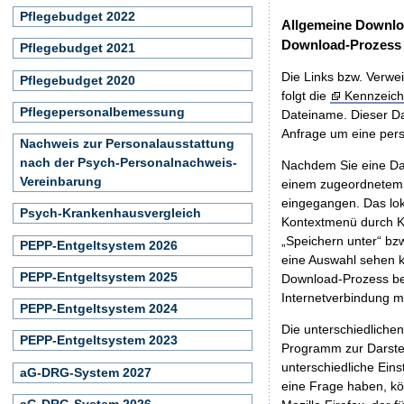
Pflegebudget 2022
Allgemeine Downlo
Download-Prozess
Pflegebudget 2021
Die Links bzw. Verwei
Pflegebudget 2020
folgt die
Kennzeich
Pflegepersonalbemessung
Dateiname. Dieser Da
Anfrage um eine persö
Nachweis zur Personalausstattung
nach der Psych-Personalnachweis-
Nachdem Sie eine Dat
Vereinbarung
einem zugeordnete
eingegangen. Das lok
Psych-Krankenhausvergleich
Kontextmenü durch Kl
„Speichern unter“ bz
PEPP-Entgeltsystem 2026
eine Auswahl sehen k
PEPP-Entgeltsystem 2025
Download-Prozess beg
Internetverbindung 
PEPP-Entgeltsystem 2024
Die unterschiedliche
PEPP-Entgeltsystem 2023
Programm zur Darstell
unterschiedliche Eins
aG-DRG-System 2027
eine Frage haben, k
aG-DRG-System 2026