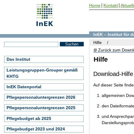
Home
Kontakt
Aktuell
InEK – Institut für
Hilfe
Zurück zum Downl
Hilfe
Das Institut
Leistungsgruppen-Grouper gemäß
Download-Hilfe
KHTG
Auf dieser Seite find
InEK Datenportal
allgemeinen Do
Pflegepersonaluntergrenzen 2026
den Dateiformat
Pflegepersonaluntergrenzen 2025
und Ansprechpart
Pflegebudget ab 2025
Darstellungspro
Pflegebudget 2023 und 2024