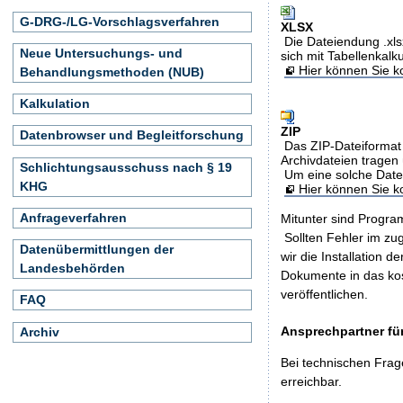
G-DRG-/LG-Vorschlagsverfahren
XLSX
Die Dateiendung .xls
Neue Untersuchungs- und
sich mit Tabellenkalk
Hier können Sie ko
Behandlungsmethoden (NUB)
Kalkulation
ZIP
Datenbrowser und Begleitforschung
Das ZIP-Dateiformat 
Archivdateien tragen 
Schlichtungsausschuss nach § 19
Um eine solche Date
KHG
Hier können Sie 
Anfrageverfahren
Mitunter sind Program
Sollten Fehler im z
Datenübermittlungen der
wir die Installation d
Landesbehörden
Dokumente in das ko
veröffentlichen.
FAQ
Ansprechpartner für
Archiv
Bei technischen Frag
erreichbar.