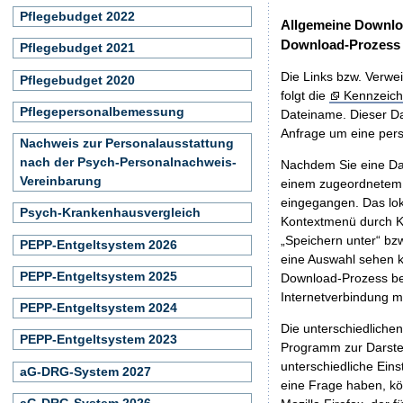
Pflegebudget 2022
Allgemeine Downlo
Download-Prozess
Pflegebudget 2021
Die Links bzw. Verwei
Pflegebudget 2020
folgt die
Kennzeich
Pflegepersonalbemessung
Dateiname. Dieser Da
Anfrage um eine persö
Nachweis zur Personalausstattung
nach der Psych-Personalnachweis-
Nachdem Sie eine Dat
Vereinbarung
einem zugeordnete
eingegangen. Das lok
Psych-Krankenhausvergleich
Kontextmenü durch Kl
„Speichern unter“ bz
PEPP-Entgeltsystem 2026
eine Auswahl sehen k
PEPP-Entgeltsystem 2025
Download-Prozess beg
Internetverbindung 
PEPP-Entgeltsystem 2024
Die unterschiedliche
PEPP-Entgeltsystem 2023
Programm zur Darstell
unterschiedliche Eins
aG-DRG-System 2027
eine Frage haben, k
aG-DRG-System 2026