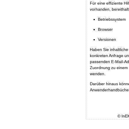
Für eine effiziente H
vorhanden, bereithalt
Betriebssystem
Browser
Versionen
Haben Sie inhaltliche
konkreten Anfrage un
passenden E-Mail-Ad
Zuordnung zu einem 
wenden.
Darüber hinaus könn
Anwenderhandbücher b
© InE