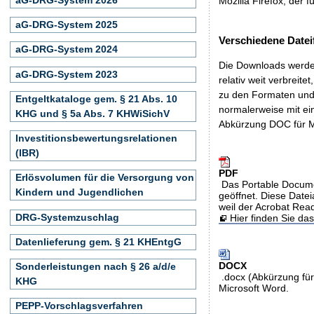
Mozilla Firefox, der f
aG-DRG-System 2025
Verschiedene Datei
aG-DRG-System 2024
Die Downloads werden
aG-DRG-System 2023
relativ weit verbreite
zu den Formaten und 
Entgeltkataloge gem. § 21 Abs. 10
normalerweise mit ei
KHG und § 5a Abs. 7 KHWiSichV
Abkürzung DOC für M
Investitionsbewertungsrelationen
(IBR)
PDF
Erlösvolumen für die Versorgung von
Das Portable Docume
Kindern und Jugendlichen
geöffnet. Diese Datei
weil der Acrobat Rea
DRG-Systemzuschlag
Hier finden Sie d
Datenlieferung gem. § 21 KHEntgG
DOCX
Sonderleistungen nach § 26 a/d/e
.docx (Abkürzung für
KHG
Microsoft Word.
PEPP-Vorschlagsverfahren