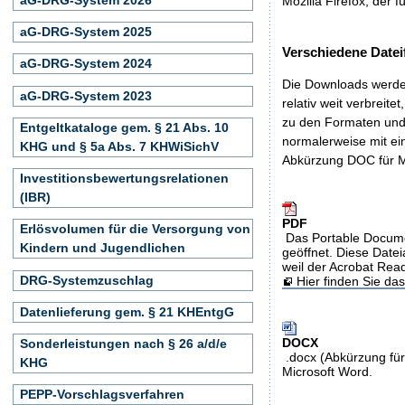
Mozilla Firefox, der f
aG-DRG-System 2025
Verschiedene Datei
aG-DRG-System 2024
Die Downloads werden
aG-DRG-System 2023
relativ weit verbreite
zu den Formaten und 
Entgeltkataloge gem. § 21 Abs. 10
normalerweise mit ei
KHG und § 5a Abs. 7 KHWiSichV
Abkürzung DOC für M
Investitionsbewertungsrelationen
(IBR)
PDF
Erlösvolumen für die Versorgung von
Das Portable Docume
Kindern und Jugendlichen
geöffnet. Diese Datei
weil der Acrobat Rea
DRG-Systemzuschlag
Hier finden Sie d
Datenlieferung gem. § 21 KHEntgG
DOCX
Sonderleistungen nach § 26 a/d/e
.docx (Abkürzung für
KHG
Microsoft Word.
PEPP-Vorschlagsverfahren