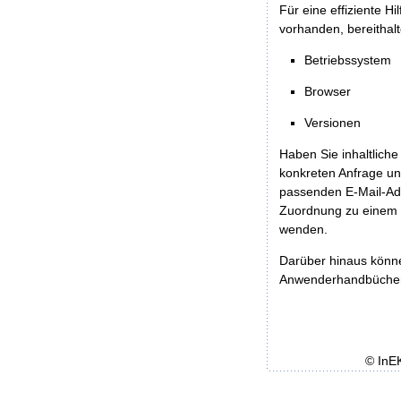
Für eine effiziente H
vorhanden, bereithalt
Betriebssystem
Browser
Versionen
Haben Sie inhaltliche
konkreten Anfrage un
passenden E-Mail-Ad
Zuordnung zu einem 
wenden.
Darüber hinaus könn
Anwenderhandbücher b
© InE