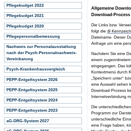
Pflegebudget 2022
Allgemeine Downlo
Download-Prozess
Pflegebudget 2021
Die Links bzw. Verwei
Pflegebudget 2020
folgt die
Kennzeich
Pflegepersonalbemessung
Dateiname. Dieser Da
Anfrage um eine persö
Nachweis zur Personalausstattung
nach der Psych-Personalnachweis-
Nachdem Sie eine Dat
Vereinbarung
einem zugeordnete
eingegangen. Das lok
Psych-Krankenhausvergleich
Kontextmenü durch Kl
„Speichern unter“ bz
PEPP-Entgeltsystem 2026
eine Auswahl sehen k
PEPP-Entgeltsystem 2025
Download-Prozess beg
Internetverbindung 
PEPP-Entgeltsystem 2024
Die unterschiedliche
PEPP-Entgeltsystem 2023
Programm zur Darstell
unterschiedliche Eins
aG-DRG-System 2027
eine Frage haben, k
aG-DRG-System 2026