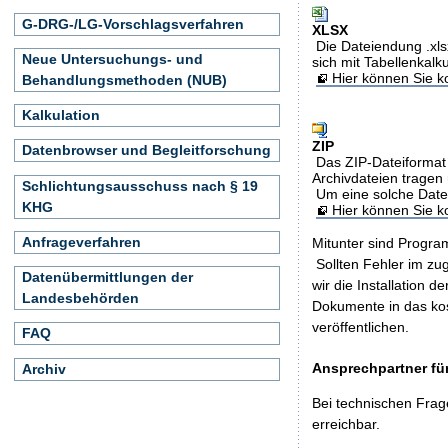
G-DRG-/LG-Vorschlagsverfahren
XLSX
Die Dateiendung .xls
Neue Untersuchungs- und
sich mit Tabellenkalk
Hier können Sie ko
Behandlungsmethoden (NUB)
Kalkulation
ZIP
Datenbrowser und Begleitforschung
Das ZIP-Dateiformat 
Archivdateien tragen 
Schlichtungsausschuss nach § 19
Um eine solche Date
KHG
Hier können Sie 
Anfrageverfahren
Mitunter sind Program
Sollten Fehler im z
Datenübermittlungen der
wir die Installation d
Landesbehörden
Dokumente in das ko
veröffentlichen.
FAQ
Ansprechpartner für
Archiv
Bei technischen Frag
erreichbar.