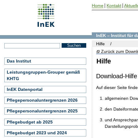
Home
Kontakt
Aktuell
InEK – Institut für
Hilfe
Zurück zum Downl
Hilfe
Das Institut
Leistungsgruppen-Grouper gemäß
Download-Hilfe
KHTG
Auf dieser Seite find
InEK Datenportal
allgemeinen Do
Pflegepersonaluntergrenzen 2026
den Dateiformat
Pflegepersonaluntergrenzen 2025
und Ansprechpart
Pflegebudget ab 2025
Darstellungspro
Pflegebudget 2023 und 2024