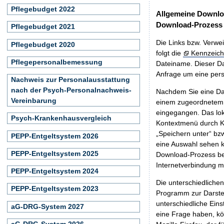
Pflegebudget 2022
Allgemeine Downlo
Download-Prozess
Pflegebudget 2021
Die Links bzw. Verwei
Pflegebudget 2020
folgt die
Kennzeich
Pflegepersonalbemessung
Dateiname. Dieser Da
Anfrage um eine persö
Nachweis zur Personalausstattung
nach der Psych-Personalnachweis-
Nachdem Sie eine Dat
Vereinbarung
einem zugeordnete
eingegangen. Das lok
Psych-Krankenhausvergleich
Kontextmenü durch Kl
„Speichern unter“ bz
PEPP-Entgeltsystem 2026
eine Auswahl sehen k
PEPP-Entgeltsystem 2025
Download-Prozess beg
Internetverbindung 
PEPP-Entgeltsystem 2024
Die unterschiedliche
PEPP-Entgeltsystem 2023
Programm zur Darstell
unterschiedliche Eins
aG-DRG-System 2027
eine Frage haben, k
aG-DRG-System 2026