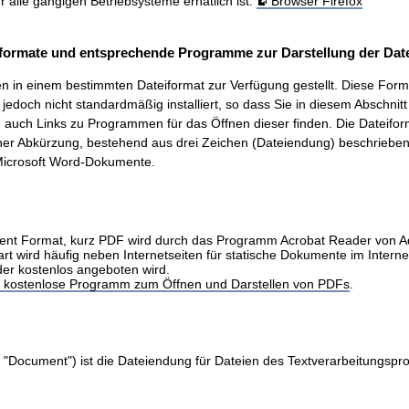
ür alle gängigen Betriebsysteme erhätlich ist.
Browser Firefox
formate und entsprechende Programme zur Darstellung der Date
 in einem bestimmten Dateiformat zur Verfügung gestellt. Diese Form
t, jedoch nicht standardmäßig installiert, so dass Sie in diesem Abschnit
auch Links zu Programmen für das Öffnen dieser finden. Die Dateifo
ner Abkürzung, bestehend aus drei Zeichen (Dateiendung) beschrieben.
icrosoft Word-Dokumente.
nt Format, kurz PDF wird durch das Programm Acrobat Reader von 
art wird häufig neben Internetseiten für statische Dokumente im Intern
der kostenlos angeboten wird.
as kostenlose Programm zum Öffnen und Darstellen von PDFs
.
 "Document") ist die Dateiendung für Dateien des Textverarbeitungs