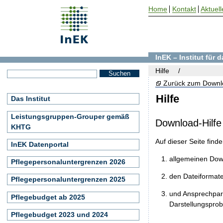
Home
Kontakt
Aktuell
InEK – Institut für
Hilfe
Zurück zum Downl
Hilfe
Das Institut
Leistungsgruppen-Grouper gemäß
Download-Hilfe
KHTG
Auf dieser Seite find
InEK Datenportal
allgemeinen Do
Pflegepersonaluntergrenzen 2026
den Dateiformat
Pflegepersonaluntergrenzen 2025
und Ansprechpart
Pflegebudget ab 2025
Darstellungspro
Pflegebudget 2023 und 2024