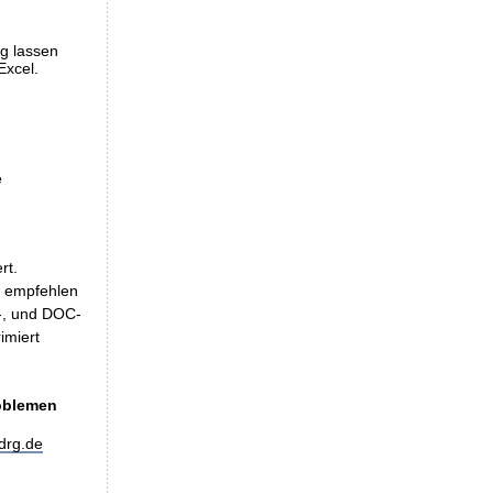
ng lassen
Excel.
e
rt.
, empfehlen
LS-, und DOC-
imiert
roblemen
drg.de