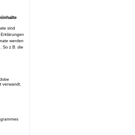
iinhalte
ate sind
t Erklärungen
rmate werden
 So z.B. die
Adobe
et verwandt,
programmes