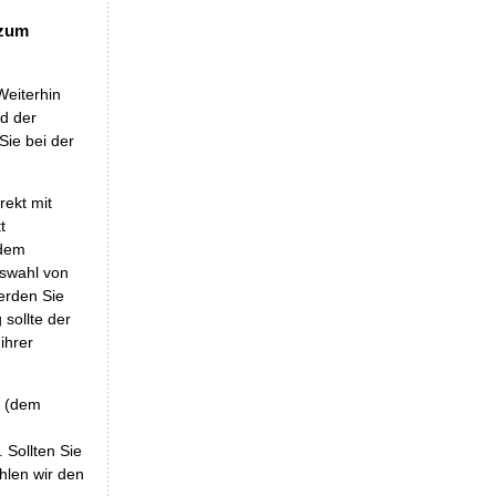
 zum
Weiterhin
nd der
Sie bei der
rekt mit
t
 dem
uswahl von
erden Sie
sollte der
ihrer
r (dem
 Sollten Sie
hlen wir den