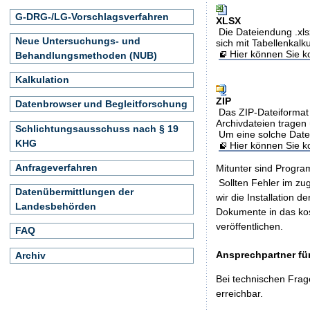
G-DRG-/LG-Vorschlagsverfahren
XLSX
Die Dateiendung .xls
Neue Untersuchungs- und
sich mit Tabellenkalk
Hier können Sie ko
Behandlungsmethoden (NUB)
Kalkulation
ZIP
Datenbrowser und Begleitforschung
Das ZIP-Dateiformat 
Archivdateien tragen 
Schlichtungsausschuss nach § 19
Um eine solche Date
KHG
Hier können Sie 
Anfrageverfahren
Mitunter sind Program
Sollten Fehler im z
Datenübermittlungen der
wir die Installation d
Landesbehörden
Dokumente in das ko
veröffentlichen.
FAQ
Ansprechpartner für
Archiv
Bei technischen Frag
erreichbar.