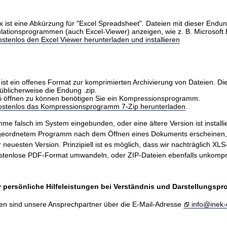
x ist eine Abkürzung für "Excel Spreadsheet". Dateien mit dieser Endu
ulationsprogrammen (auch Excel-Viewer) anzeigen, wie z. B. Microsoft 
stenlos den Excel Viewer herunterladen und installieren
ist ein offenes Format zur komprimierten Archivierung von Dateien. Di
üblicherweise die Endung .zip.
i öffnen zu können benötigen Sie ein Kompressionsprogramm.
kostenlos das Kompressionsprogramm 7-Zip herunterladen
.
me falsch im System eingebunden, oder eine ältere Version ist installie
ugeordnetem Programm nach dem Öffnen eines Dokuments erscheinen
er neuesten Version. Prinzipiell ist es möglich, dass wir nachträglich X
stenlose PDF-Format umwandeln, oder ZIP-Dateien ebenfalls unkompr
 persönliche Hilfeleistungen bei Verständnis und Darstellungsp
en sind unsere Ansprechpartner über die E-Mail-Adresse
info@inek-