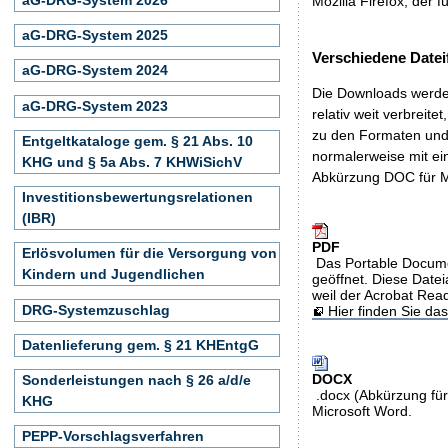
Mozilla Firefox, der f
aG-DRG-System 2025
Verschiedene Datei
aG-DRG-System 2024
Die Downloads werden
aG-DRG-System 2023
relativ weit verbreite
zu den Formaten und 
Entgeltkataloge gem. § 21 Abs. 10
normalerweise mit ei
KHG und § 5a Abs. 7 KHWiSichV
Abkürzung DOC für M
Investitionsbewertungsrelationen
(IBR)
PDF
Erlösvolumen für die Versorgung von
Das Portable Docume
Kindern und Jugendlichen
geöffnet. Diese Datei
weil der Acrobat Rea
DRG-Systemzuschlag
Hier finden Sie d
Datenlieferung gem. § 21 KHEntgG
DOCX
Sonderleistungen nach § 26 a/d/e
.docx (Abkürzung für
KHG
Microsoft Word.
PEPP-Vorschlagsverfahren