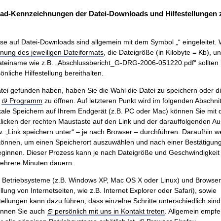
ad-Kennzeichnungen der Datei-Downloads und Hilfestellungen
se auf Datei-Downloads sind allgemein mit dem Symbol „“ eingeleitet. 
nung des jeweiligen Dateiformats
, die Dateigröße (in Kilobyte = Kb), u
teiname wie z.B. „Abschlussbericht_G-DRG-2006-051220.pdf“ sollten 
nliche Hilfestellung bereithalten.
ei gefunden haben, haben Sie die Wahl die Datei zu speichern oder di
m
Programm
zu öffnen. Auf letzteren Punkt wird im folgenden Abschnit
ale Speichern auf Ihrem Endgerät (z.B. PC oder Mac) können Sie mit
icken der rechten Maustaste auf den Link und der darauffolgenden A
w. „Link speichern unter“ – je nach Browser – durchführen. Daraufhin w
önnen, um einen Speicherort auszuwählen und nach einer Bestätigung 
innen. Dieser Prozess kann je nach Dateigröße und Geschwindigkeit 
mehrere Minuten dauern.
n Betriebsysteme (z.B. Windows XP, Mac OS X oder Linux) und Browse
ung von Internetseiten, wie z.B. Internet Explorer oder Safari), sowie
tellungen kann dazu führen, dass einzelne Schritte unterschiedlich sind.
önnen Sie auch
persönlich mit uns in Kontakt treten
. Allgemein empfe