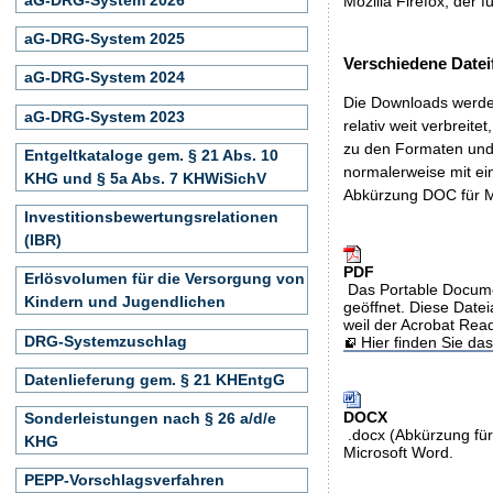
Mozilla Firefox, der f
aG-DRG-System 2025
Verschiedene Datei
aG-DRG-System 2024
Die Downloads werden
aG-DRG-System 2023
relativ weit verbreite
zu den Formaten und 
Entgeltkataloge gem. § 21 Abs. 10
normalerweise mit ei
KHG und § 5a Abs. 7 KHWiSichV
Abkürzung DOC für M
Investitionsbewertungsrelationen
(IBR)
PDF
Erlösvolumen für die Versorgung von
Das Portable Docume
Kindern und Jugendlichen
geöffnet. Diese Datei
weil der Acrobat Rea
DRG-Systemzuschlag
Hier finden Sie d
Datenlieferung gem. § 21 KHEntgG
DOCX
Sonderleistungen nach § 26 a/d/e
.docx (Abkürzung für
KHG
Microsoft Word.
PEPP-Vorschlagsverfahren