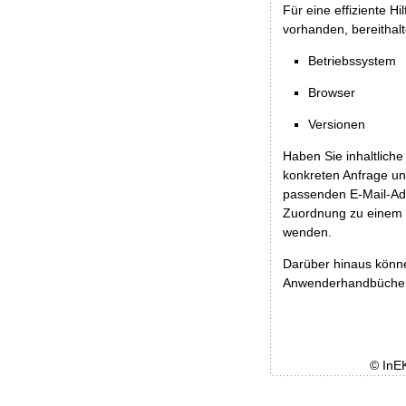
Für eine effiziente H
vorhanden, bereithalt
Betriebssystem
Browser
Versionen
Haben Sie inhaltliche
konkreten Anfrage un
passenden E-Mail-Ad
Zuordnung zu einem 
wenden.
Darüber hinaus könn
Anwenderhandbücher b
© InE