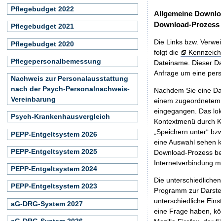
Pflegebudget 2022
Allgemeine Downlo
Download-Prozess
Pflegebudget 2021
Die Links bzw. Verwei
Pflegebudget 2020
folgt die
Kennzeich
Pflegepersonalbemessung
Dateiname. Dieser Da
Anfrage um eine persö
Nachweis zur Personalausstattung
nach der Psych-Personalnachweis-
Nachdem Sie eine Dat
Vereinbarung
einem zugeordnete
eingegangen. Das lok
Psych-Krankenhausvergleich
Kontextmenü durch Kl
„Speichern unter“ bz
PEPP-Entgeltsystem 2026
eine Auswahl sehen k
PEPP-Entgeltsystem 2025
Download-Prozess beg
Internetverbindung 
PEPP-Entgeltsystem 2024
Die unterschiedliche
PEPP-Entgeltsystem 2023
Programm zur Darstell
unterschiedliche Eins
aG-DRG-System 2027
eine Frage haben, k
aG-DRG-System 2026