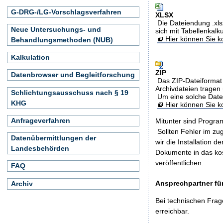
G-DRG-/LG-Vorschlagsverfahren
XLSX
Die Dateiendung .xls
Neue Untersuchungs- und
sich mit Tabellenkalk
Hier können Sie ko
Behandlungsmethoden (NUB)
Kalkulation
ZIP
Datenbrowser und Begleitforschung
Das ZIP-Dateiformat 
Archivdateien tragen 
Schlichtungsausschuss nach § 19
Um eine solche Date
KHG
Hier können Sie 
Anfrageverfahren
Mitunter sind Program
Sollten Fehler im z
Datenübermittlungen der
wir die Installation d
Landesbehörden
Dokumente in das ko
veröffentlichen.
FAQ
Ansprechpartner für
Archiv
Bei technischen Frag
erreichbar.