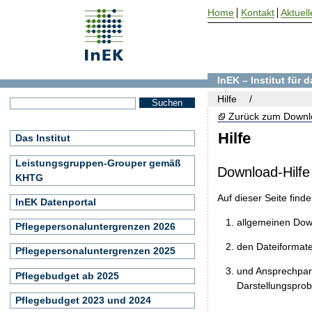
Home
Kontakt
Aktuell
InEK – Institut für
Hilfe
Zurück zum Downl
Hilfe
Das Institut
Leistungsgruppen-Grouper gemäß
Download-Hilfe
KHTG
Auf dieser Seite find
InEK Datenportal
allgemeinen Do
Pflegepersonaluntergrenzen 2026
den Dateiformat
Pflegepersonaluntergrenzen 2025
und Ansprechpart
Pflegebudget ab 2025
Darstellungspro
Pflegebudget 2023 und 2024