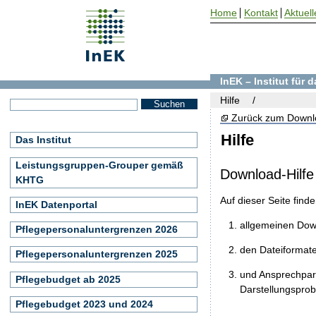
Home
Kontakt
Aktuell
InEK – Institut für
Hilfe
Zurück zum Downl
Hilfe
Das Institut
Leistungsgruppen-Grouper gemäß
Download-Hilfe
KHTG
Auf dieser Seite find
InEK Datenportal
allgemeinen Do
Pflegepersonaluntergrenzen 2026
den Dateiformat
Pflegepersonaluntergrenzen 2025
und Ansprechpart
Pflegebudget ab 2025
Darstellungspro
Pflegebudget 2023 und 2024