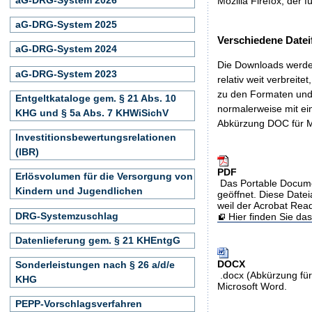
Mozilla Firefox, der f
aG-DRG-System 2025
Verschiedene Datei
aG-DRG-System 2024
Die Downloads werden
aG-DRG-System 2023
relativ weit verbreite
zu den Formaten und 
Entgeltkataloge gem. § 21 Abs. 10
normalerweise mit ei
KHG und § 5a Abs. 7 KHWiSichV
Abkürzung DOC für M
Investitionsbewertungsrelationen
(IBR)
PDF
Erlösvolumen für die Versorgung von
Das Portable Docume
Kindern und Jugendlichen
geöffnet. Diese Datei
weil der Acrobat Rea
DRG-Systemzuschlag
Hier finden Sie d
Datenlieferung gem. § 21 KHEntgG
DOCX
Sonderleistungen nach § 26 a/d/e
.docx (Abkürzung für
KHG
Microsoft Word.
PEPP-Vorschlagsverfahren