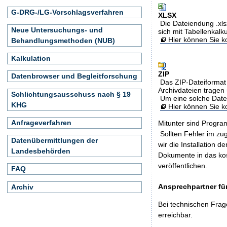
G-DRG-/LG-Vorschlagsverfahren
XLSX
Die Dateiendung .xls
Neue Untersuchungs- und
sich mit Tabellenkalk
Hier können Sie ko
Behandlungsmethoden (NUB)
Kalkulation
ZIP
Datenbrowser und Begleitforschung
Das ZIP-Dateiformat 
Archivdateien tragen 
Schlichtungsausschuss nach § 19
Um eine solche Date
KHG
Hier können Sie 
Anfrageverfahren
Mitunter sind Program
Sollten Fehler im z
Datenübermittlungen der
wir die Installation d
Landesbehörden
Dokumente in das ko
veröffentlichen.
FAQ
Ansprechpartner für
Archiv
Bei technischen Frag
erreichbar.