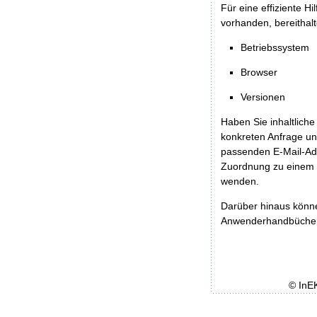
Für eine effiziente H
vorhanden, bereithalt
Betriebssystem
Browser
Versionen
Haben Sie inhaltliche
konkreten Anfrage un
passenden E-Mail-Ad
Zuordnung zu einem 
wenden.
Darüber hinaus könn
Anwenderhandbücher b
© InE