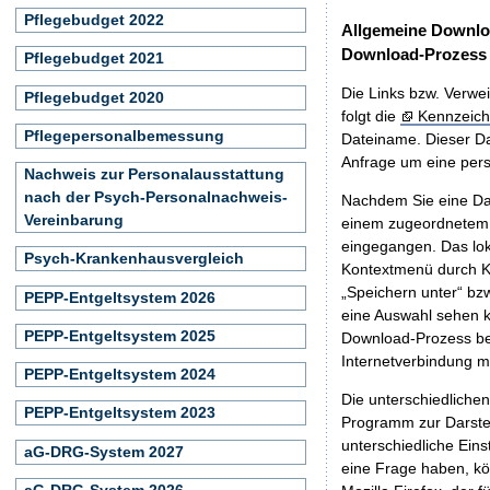
Pflegebudget 2022
Allgemeine Downlo
Download-Prozess
Pflegebudget 2021
Die Links bzw. Verwei
Pflegebudget 2020
folgt die
Kennzeich
Pflegepersonalbemessung
Dateiname. Dieser Da
Anfrage um eine persö
Nachweis zur Personalausstattung
nach der Psych-Personalnachweis-
Nachdem Sie eine Dat
Vereinbarung
einem zugeordnete
eingegangen. Das lok
Psych-Krankenhausvergleich
Kontextmenü durch Kl
„Speichern unter“ bz
PEPP-Entgeltsystem 2026
eine Auswahl sehen k
PEPP-Entgeltsystem 2025
Download-Prozess beg
Internetverbindung 
PEPP-Entgeltsystem 2024
Die unterschiedliche
PEPP-Entgeltsystem 2023
Programm zur Darstell
unterschiedliche Eins
aG-DRG-System 2027
eine Frage haben, k
aG-DRG-System 2026