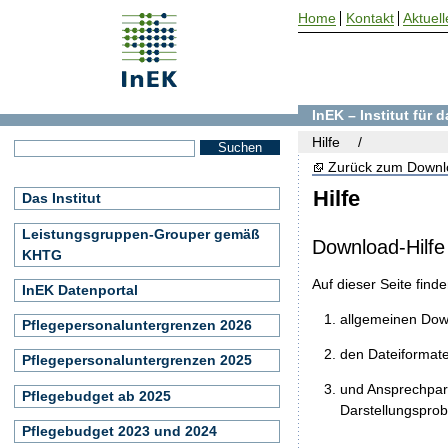
Home
Kontakt
Aktuell
InEK – Institut für
Hilfe
Zurück zum Downl
Hilfe
Das Institut
Leistungsgruppen-Grouper gemäß
Download-Hilfe
KHTG
Auf dieser Seite find
InEK Datenportal
allgemeinen Do
Pflegepersonaluntergrenzen 2026
den Dateiformat
Pflegepersonaluntergrenzen 2025
und Ansprechpart
Pflegebudget ab 2025
Darstellungspro
Pflegebudget 2023 und 2024