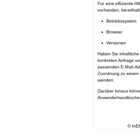
Für eine effiziente H
vorhanden, bereithalt
Betriebssystem
Browser
Versionen
Haben Sie inhaltliche
konkreten Anfrage un
passenden E-Mail-Ad
Zuordnung zu einem 
wenden.
Darüber hinaus könn
Anwenderhandbücher b
© InE