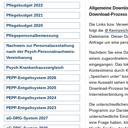
Pflegebudget 2022
Allgemeine Downlo
Download-Prozess
Pflegebudget 2021
Die Links bzw. Verwei
Pflegebudget 2020
folgt die
Kennzeich
Pflegepersonalbemessung
Dateiname. Dieser Da
Anfrage um eine persö
Nachweis zur Personalausstattung
nach der Psych-Personalnachweis-
Nachdem Sie eine Dat
Vereinbarung
einem zugeordnete
eingegangen. Das lok
Psych-Krankenhausvergleich
Kontextmenü durch Kl
„Speichern unter“ bz
PEPP-Entgeltsystem 2026
eine Auswahl sehen k
PEPP-Entgeltsystem 2025
Download-Prozess beg
Internetverbindung 
PEPP-Entgeltsystem 2024
Die unterschiedliche
PEPP-Entgeltsystem 2023
Programm zur Darstell
unterschiedliche Eins
aG-DRG-System 2027
eine Frage haben, k
aG-DRG-System 2026