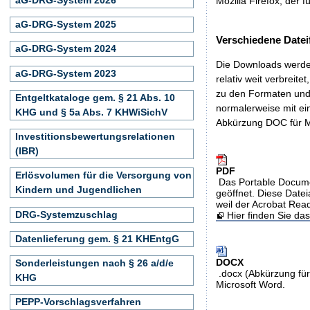
Mozilla Firefox, der f
aG-DRG-System 2025
Verschiedene Datei
aG-DRG-System 2024
Die Downloads werden
aG-DRG-System 2023
relativ weit verbreite
zu den Formaten und 
Entgeltkataloge gem. § 21 Abs. 10
normalerweise mit ei
KHG und § 5a Abs. 7 KHWiSichV
Abkürzung DOC für M
Investitionsbewertungsrelationen
(IBR)
PDF
Erlösvolumen für die Versorgung von
Das Portable Docume
Kindern und Jugendlichen
geöffnet. Diese Datei
weil der Acrobat Rea
DRG-Systemzuschlag
Hier finden Sie d
Datenlieferung gem. § 21 KHEntgG
DOCX
Sonderleistungen nach § 26 a/d/e
.docx (Abkürzung für
KHG
Microsoft Word.
PEPP-Vorschlagsverfahren