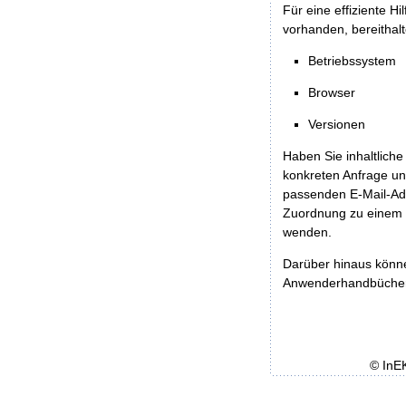
Für eine effiziente H
vorhanden, bereithalt
Betriebssystem
Browser
Versionen
Haben Sie inhaltliche
konkreten Anfrage un
passenden E-Mail-Ad
Zuordnung zu einem 
wenden.
Darüber hinaus könn
Anwenderhandbücher b
© InE