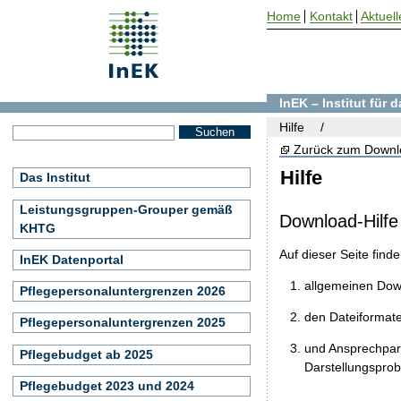
Home
Kontakt
Aktuell
InEK – Institut für
Hilfe
Zurück zum Downl
Hilfe
Das Institut
Leistungsgruppen-Grouper gemäß
Download-Hilfe
KHTG
Auf dieser Seite find
InEK Datenportal
allgemeinen Do
Pflegepersonaluntergrenzen 2026
den Dateiformat
Pflegepersonaluntergrenzen 2025
und Ansprechpart
Pflegebudget ab 2025
Darstellungspro
Pflegebudget 2023 und 2024