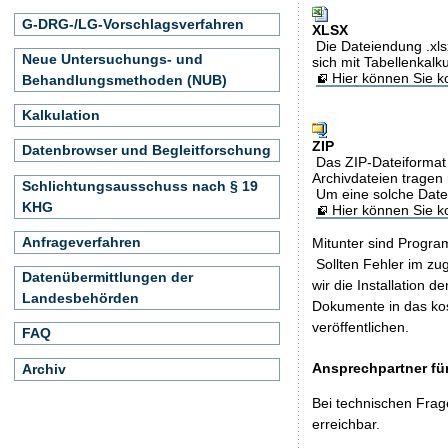
G-DRG-/LG-Vorschlagsverfahren
XLSX
Die Dateiendung .xls
Neue Untersuchungs- und
sich mit Tabellenkalk
Hier können Sie ko
Behandlungsmethoden (NUB)
Kalkulation
ZIP
Datenbrowser und Begleitforschung
Das ZIP-Dateiformat 
Archivdateien tragen 
Schlichtungsausschuss nach § 19
Um eine solche Date
KHG
Hier können Sie 
Anfrageverfahren
Mitunter sind Program
Sollten Fehler im z
Datenübermittlungen der
wir die Installation d
Landesbehörden
Dokumente in das ko
veröffentlichen.
FAQ
Ansprechpartner für
Archiv
Bei technischen Frag
erreichbar.