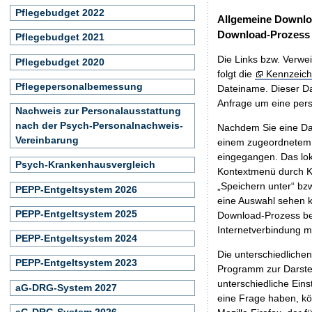
Pflegebudget 2022
Allgemeine Downlo
Download-Prozess
Pflegebudget 2021
Die Links bzw. Verwei
Pflegebudget 2020
folgt die
Kennzeich
Pflegepersonalbemessung
Dateiname. Dieser Da
Anfrage um eine persö
Nachweis zur Personalausstattung
nach der Psych-Personalnachweis-
Nachdem Sie eine Dat
Vereinbarung
einem zugeordnete
eingegangen. Das lok
Psych-Krankenhausvergleich
Kontextmenü durch Kl
„Speichern unter“ bz
PEPP-Entgeltsystem 2026
eine Auswahl sehen k
PEPP-Entgeltsystem 2025
Download-Prozess beg
Internetverbindung 
PEPP-Entgeltsystem 2024
Die unterschiedliche
PEPP-Entgeltsystem 2023
Programm zur Darstell
unterschiedliche Eins
aG-DRG-System 2027
eine Frage haben, k
aG-DRG-System 2026