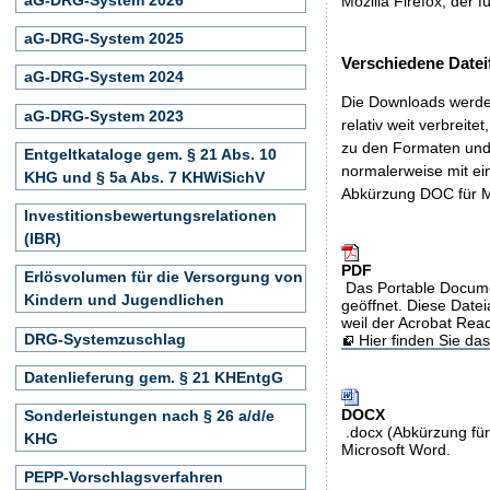
Mozilla Firefox, der f
aG-DRG-System 2025
Verschiedene Datei
aG-DRG-System 2024
Die Downloads werden
aG-DRG-System 2023
relativ weit verbreite
zu den Formaten und 
Entgeltkataloge gem. § 21 Abs. 10
normalerweise mit ei
KHG und § 5a Abs. 7 KHWiSichV
Abkürzung DOC für M
Investitionsbewertungsrelationen
(IBR)
PDF
Erlösvolumen für die Versorgung von
Das Portable Docume
Kindern und Jugendlichen
geöffnet. Diese Datei
weil der Acrobat Rea
DRG-Systemzuschlag
Hier finden Sie d
Datenlieferung gem. § 21 KHEntgG
DOCX
Sonderleistungen nach § 26 a/d/e
.docx (Abkürzung für
KHG
Microsoft Word.
PEPP-Vorschlagsverfahren