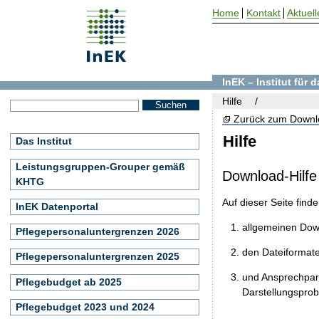
Home
Kontakt
Aktuell
InEK – Institut für
Hilfe
Zurück zum Downl
Hilfe
Das Institut
Leistungsgruppen-Grouper gemäß
Download-Hilfe
KHTG
Auf dieser Seite find
InEK Datenportal
allgemeinen Do
Pflegepersonaluntergrenzen 2026
den Dateiformat
Pflegepersonaluntergrenzen 2025
und Ansprechpart
Pflegebudget ab 2025
Darstellungspro
Pflegebudget 2023 und 2024