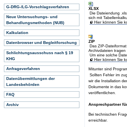
G-DRG-/LG-Vorschlagsverfahren
XLSX
Die Dateiendung .xls
Neue Untersuchungs- und
sich mit Tabellenkalk
Hier können Sie ko
Behandlungsmethoden (NUB)
Kalkulation
ZIP
Datenbrowser und Begleitforschung
Das ZIP-Dateiformat 
Archivdateien tragen 
Schlichtungsausschuss nach § 19
Um eine solche Date
KHG
Hier können Sie 
Anfrageverfahren
Mitunter sind Program
Sollten Fehler im z
Datenübermittlungen der
wir die Installation d
Landesbehörden
Dokumente in das ko
veröffentlichen.
FAQ
Ansprechpartner für
Archiv
Bei technischen Frag
erreichbar.