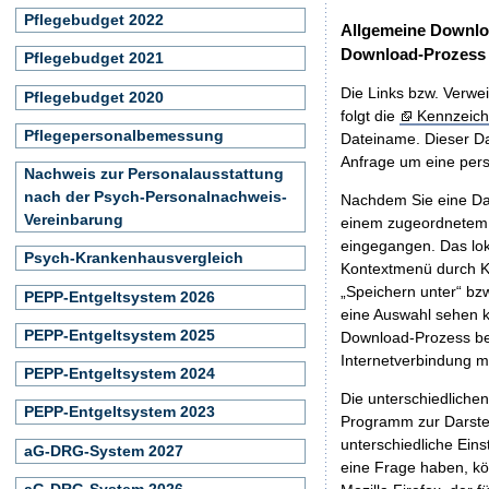
Pflegebudget 2022
Allgemeine Downlo
Download-Prozess
Pflegebudget 2021
Die Links bzw. Verwei
Pflegebudget 2020
folgt die
Kennzeich
Pflegepersonalbemessung
Dateiname. Dieser Da
Anfrage um eine persö
Nachweis zur Personalausstattung
nach der Psych-Personalnachweis-
Nachdem Sie eine Dat
Vereinbarung
einem zugeordnete
eingegangen. Das lok
Psych-Krankenhausvergleich
Kontextmenü durch Kl
„Speichern unter“ bz
PEPP-Entgeltsystem 2026
eine Auswahl sehen k
PEPP-Entgeltsystem 2025
Download-Prozess beg
Internetverbindung 
PEPP-Entgeltsystem 2024
Die unterschiedliche
PEPP-Entgeltsystem 2023
Programm zur Darstell
unterschiedliche Eins
aG-DRG-System 2027
eine Frage haben, k
aG-DRG-System 2026