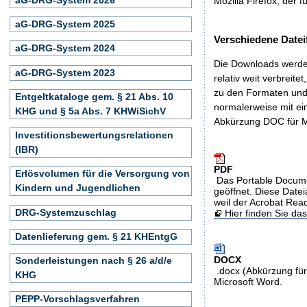
Mozilla Firefox, der f
aG-DRG-System 2025
Verschiedene Datei
aG-DRG-System 2024
Die Downloads werden
aG-DRG-System 2023
relativ weit verbreite
zu den Formaten und 
Entgeltkataloge gem. § 21 Abs. 10
normalerweise mit ei
KHG und § 5a Abs. 7 KHWiSichV
Abkürzung DOC für M
Investitionsbewertungsrelationen
(IBR)
PDF
Erlösvolumen für die Versorgung von
Das Portable Docume
Kindern und Jugendlichen
geöffnet. Diese Datei
weil der Acrobat Rea
DRG-Systemzuschlag
Hier finden Sie d
Datenlieferung gem. § 21 KHEntgG
DOCX
Sonderleistungen nach § 26 a/d/e
.docx (Abkürzung für
KHG
Microsoft Word.
PEPP-Vorschlagsverfahren