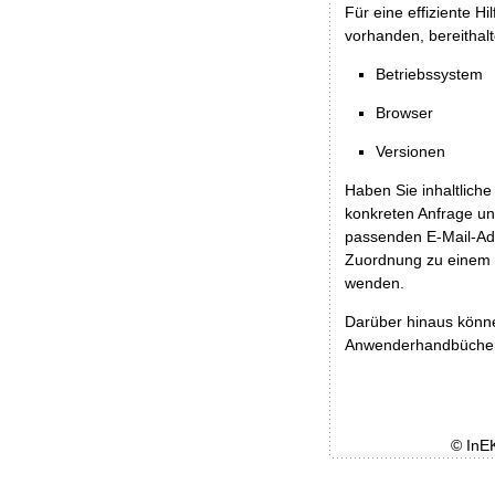
Für eine effiziente H
vorhanden, bereithalt
Betriebssystem
Browser
Versionen
Haben Sie inhaltliche
konkreten Anfrage un
passenden E-Mail-Ad
Zuordnung zu einem 
wenden.
Darüber hinaus könn
Anwenderhandbücher b
© InE