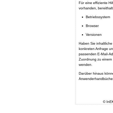
Für eine effiziente H
vorhanden, bereithalt
Betriebssystem
Browser
Versionen
Haben Sie inhaltliche
konkreten Anfrage un
passenden E-Mail-Ad
Zuordnung zu einem 
wenden.
Darüber hinaus könn
Anwenderhandbücher b
© InE