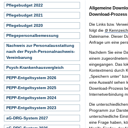
Pflegebudget 2022
Allgemeine Downlo
Download-Prozess
Pflegebudget 2021
Die Links bzw. Verwei
Pflegebudget 2020
folgt die
Kennzeich
Pflegepersonalbemessung
Dateiname. Dieser Da
Anfrage um eine persö
Nachweis zur Personalausstattung
nach der Psych-Personalnachweis-
Nachdem Sie eine Dat
Vereinbarung
einem zugeordnete
eingegangen. Das lok
Psych-Krankenhausvergleich
Kontextmenü durch Kl
„Speichern unter“ bz
PEPP-Entgeltsystem 2026
eine Auswahl sehen k
PEPP-Entgeltsystem 2025
Download-Prozess beg
Internetverbindung 
PEPP-Entgeltsystem 2024
Die unterschiedliche
PEPP-Entgeltsystem 2023
Programm zur Darstell
unterschiedliche Eins
aG-DRG-System 2027
eine Frage haben, k
aG-DRG-System 2026