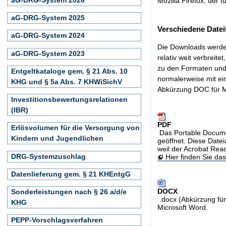
Mozilla Firefox, der f
aG-DRG-System 2025
Verschiedene Datei
aG-DRG-System 2024
Die Downloads werden
aG-DRG-System 2023
relativ weit verbreite
zu den Formaten und 
Entgeltkataloge gem. § 21 Abs. 10
normalerweise mit ei
KHG und § 5a Abs. 7 KHWiSichV
Abkürzung DOC für M
Investitionsbewertungsrelationen
(IBR)
PDF
Erlösvolumen für die Versorgung von
Das Portable Docume
Kindern und Jugendlichen
geöffnet. Diese Datei
weil der Acrobat Rea
DRG-Systemzuschlag
Hier finden Sie d
Datenlieferung gem. § 21 KHEntgG
DOCX
Sonderleistungen nach § 26 a/d/e
.docx (Abkürzung für
KHG
Microsoft Word.
PEPP-Vorschlagsverfahren