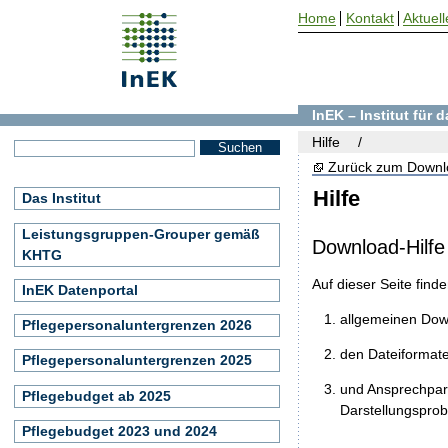
Home
Kontakt
Aktuell
InEK – Institut für
Hilfe
Zurück zum Downl
Hilfe
Das Institut
Leistungsgruppen-Grouper gemäß
Download-Hilfe
KHTG
Auf dieser Seite find
InEK Datenportal
allgemeinen Do
Pflegepersonaluntergrenzen 2026
den Dateiformat
Pflegepersonaluntergrenzen 2025
und Ansprechpart
Pflegebudget ab 2025
Darstellungspro
Pflegebudget 2023 und 2024