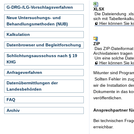
G-DRG-/LG-Vorschlagsverfahren
XLSX
Die Dateiendung .xls
Neue Untersuchungs- und
sich mit Tabellenkalk
Hier können Sie ko
Behandlungsmethoden (NUB)
Kalkulation
ZIP
Datenbrowser und Begleitforschung
Das ZIP-Dateiformat 
Archivdateien tragen 
Schlichtungsausschuss nach § 19
Um eine solche Date
KHG
Hier können Sie 
Anfrageverfahren
Mitunter sind Program
Sollten Fehler im z
Datenübermittlungen der
wir die Installation d
Landesbehörden
Dokumente in das ko
veröffentlichen.
FAQ
Ansprechpartner für
Archiv
Bei technischen Frag
erreichbar.