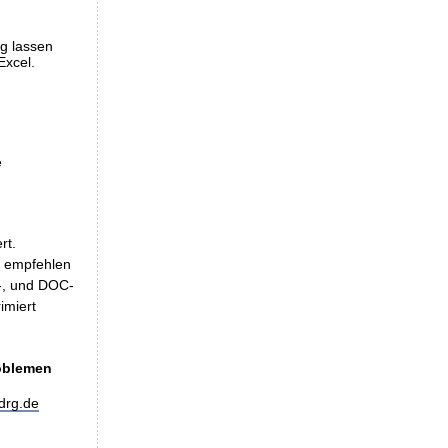
ng lassen
Excel.
e
rt.
, empfehlen
LS-, und DOC-
imiert
roblemen
drg.de