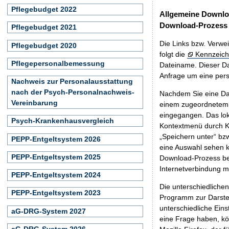
Pflegebudget 2022
Allgemeine Downlo
Download-Prozess
Pflegebudget 2021
Die Links bzw. Verwei
Pflegebudget 2020
folgt die
Kennzeich
Pflegepersonalbemessung
Dateiname. Dieser Da
Anfrage um eine persö
Nachweis zur Personalausstattung
nach der Psych-Personalnachweis-
Nachdem Sie eine Dat
Vereinbarung
einem zugeordnete
eingegangen. Das lok
Psych-Krankenhausvergleich
Kontextmenü durch Kl
„Speichern unter“ bz
PEPP-Entgeltsystem 2026
eine Auswahl sehen k
PEPP-Entgeltsystem 2025
Download-Prozess beg
Internetverbindung 
PEPP-Entgeltsystem 2024
Die unterschiedliche
PEPP-Entgeltsystem 2023
Programm zur Darstell
unterschiedliche Eins
aG-DRG-System 2027
eine Frage haben, k
aG-DRG-System 2026