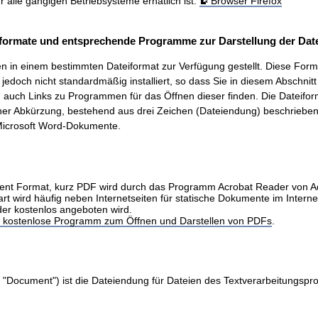
ür alle gängigen Betriebsysteme erhätlich ist.
Browser Firefox
formate und entsprechende Programme zur Darstellung der Date
 in einem bestimmten Dateiformat zur Verfügung gestellt. Diese Form
t, jedoch nicht standardmäßig installiert, so dass Sie in diesem Abschnit
auch Links zu Programmen für das Öffnen dieser finden. Die Dateifo
ner Abkürzung, bestehend aus drei Zeichen (Dateiendung) beschrieben.
icrosoft Word-Dokumente.
nt Format, kurz PDF wird durch das Programm Acrobat Reader von 
art wird häufig neben Internetseiten für statische Dokumente im Intern
der kostenlos angeboten wird.
as kostenlose Programm zum Öffnen und Darstellen von PDFs
.
 "Document") ist die Dateiendung für Dateien des Textverarbeitungs