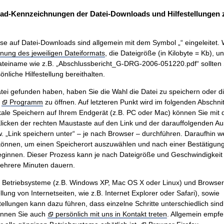
ad-Kennzeichnungen der Datei-Downloads und Hilfestellungen
se auf Datei-Downloads sind allgemein mit dem Symbol „“ eingeleitet. 
nung des jeweiligen Dateiformats
, die Dateigröße (in Kilobyte = Kb), u
teiname wie z.B. „Abschlussbericht_G-DRG-2006-051220.pdf“ sollten 
nliche Hilfestellung bereithalten.
ei gefunden haben, haben Sie die Wahl die Datei zu speichern oder di
m
Programm
zu öffnen. Auf letzteren Punkt wird im folgenden Abschnit
ale Speichern auf Ihrem Endgerät (z.B. PC oder Mac) können Sie mit
icken der rechten Maustaste auf den Link und der darauffolgenden A
w. „Link speichern unter“ – je nach Browser – durchführen. Daraufhin w
önnen, um einen Speicherort auszuwählen und nach einer Bestätigung 
innen. Dieser Prozess kann je nach Dateigröße und Geschwindigkeit 
mehrere Minuten dauern.
n Betriebsysteme (z.B. Windows XP, Mac OS X oder Linux) und Browse
ung von Internetseiten, wie z.B. Internet Explorer oder Safari), sowie
tellungen kann dazu führen, dass einzelne Schritte unterschiedlich sind.
önnen Sie auch
persönlich mit uns in Kontakt treten
. Allgemein empfe