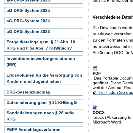
Mozilla Firefox, der f
aG-DRG-System 2025
Verschiedene Datei
aG-DRG-System 2024
Die Downloads werden
aG-DRG-System 2023
relativ weit verbreite
zu den Formaten und 
Entgeltkataloge gem. § 21 Abs. 10
normalerweise mit ei
KHG und § 5a Abs. 7 KHWiSichV
Abkürzung DOC für M
Investitionsbewertungsrelationen
(IBR)
PDF
Erlösvolumen für die Versorgung von
Das Portable Docume
Kindern und Jugendlichen
geöffnet. Diese Datei
weil der Acrobat Rea
DRG-Systemzuschlag
Hier finden Sie d
Datenlieferung gem. § 21 KHEntgG
DOCX
Sonderleistungen nach § 26 a/d/e
.docx (Abkürzung für
KHG
Microsoft Word.
PEPP-Vorschlagsverfahren