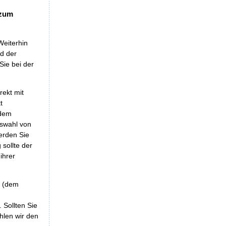
 zum
Weiterhin
nd der
Sie bei der
rekt mit
t
 dem
uswahl von
erden Sie
sollte der
ihrer
r (dem
 Sollten Sie
hlen wir den