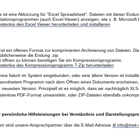
x ist eine Abkürzung für "Excel Spreadsheet". Dateien mit dieser Endu
ulationsprogrammen (auch Excel-Viewer) anzeigen, wie z. B. Microsoft 
stenlos den Excel Viewer herunterladen und installieren
ist ein offenes Format zur komprimierten Archivierung von Dateien. Di
üblicherweise die Endung .zip.
i öffnen zu können benötigen Sie ein Kompressionsprogramm.
kostenlos das Kompressionsprogramm 7-Zip herunterladen
.
me falsch im System eingebunden, oder eine ältere Version ist installie
ugeordnetem Programm nach dem Öffnen eines Dokuments erscheinen
er neuesten Version. Prinzipiell ist es möglich, dass wir nachträglich X
stenlose PDF-Format umwandeln, oder ZIP-Dateien ebenfalls unkompr
 persönliche Hilfeleistungen bei Verständnis und Darstellungsp
en sind unsere Ansprechpartner über die E-Mail-Adresse
info@inek-