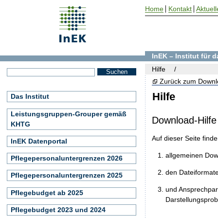
Home
Kontakt
Aktuell
InEK – Institut für
Hilfe
Zurück zum Downl
Hilfe
Das Institut
Leistungsgruppen-Grouper gemäß
Download-Hilfe
KHTG
Auf dieser Seite find
InEK Datenportal
allgemeinen Do
Pflegepersonaluntergrenzen 2026
den Dateiformat
Pflegepersonaluntergrenzen 2025
und Ansprechpart
Pflegebudget ab 2025
Darstellungspro
Pflegebudget 2023 und 2024