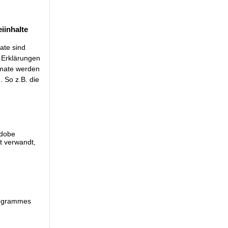
iinhalte
ate sind
t Erklärungen
rmate werden
 So z.B. die
Adobe
et verwandt,
programmes