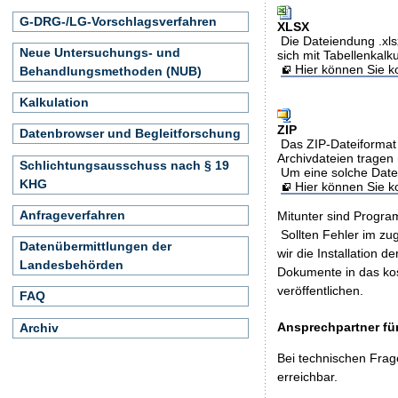
G-DRG-/LG-Vorschlagsverfahren
XLSX
Die Dateiendung .xls
Neue Untersuchungs- und
sich mit Tabellenkalk
Hier können Sie ko
Behandlungsmethoden (NUB)
Kalkulation
ZIP
Datenbrowser und Begleitforschung
Das ZIP-Dateiformat 
Archivdateien tragen 
Schlichtungsausschuss nach § 19
Um eine solche Date
KHG
Hier können Sie 
Anfrageverfahren
Mitunter sind Program
Sollten Fehler im z
Datenübermittlungen der
wir die Installation d
Landesbehörden
Dokumente in das ko
veröffentlichen.
FAQ
Ansprechpartner für
Archiv
Bei technischen Frag
erreichbar.