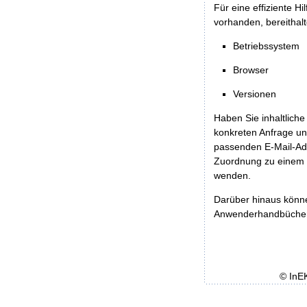
Für eine effiziente H
vorhanden, bereithalt
Betriebssystem
Browser
Versionen
Haben Sie inhaltliche
konkreten Anfrage un
passenden E-Mail-Ad
Zuordnung zu einem 
wenden.
Darüber hinaus könn
Anwenderhandbücher b
© InE