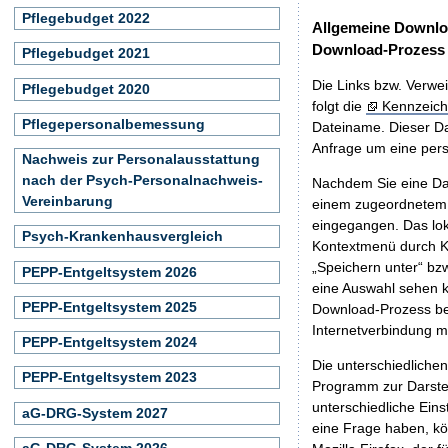
Pflegebudget 2022
Allgemeine Downlo
Download-Prozess
Pflegebudget 2021
Die Links bzw. Verwei
Pflegebudget 2020
folgt die
Kennzeich
Pflegepersonalbemessung
Dateiname. Dieser Da
Anfrage um eine persö
Nachweis zur Personalausstattung
nach der Psych-Personalnachweis-
Nachdem Sie eine Dat
Vereinbarung
einem zugeordnete
eingegangen. Das lok
Psych-Krankenhausvergleich
Kontextmenü durch Kl
„Speichern unter“ bz
PEPP-Entgeltsystem 2026
eine Auswahl sehen k
PEPP-Entgeltsystem 2025
Download-Prozess beg
Internetverbindung 
PEPP-Entgeltsystem 2024
Die unterschiedliche
PEPP-Entgeltsystem 2023
Programm zur Darstell
unterschiedliche Eins
aG-DRG-System 2027
eine Frage haben, k
aG-DRG-System 2026