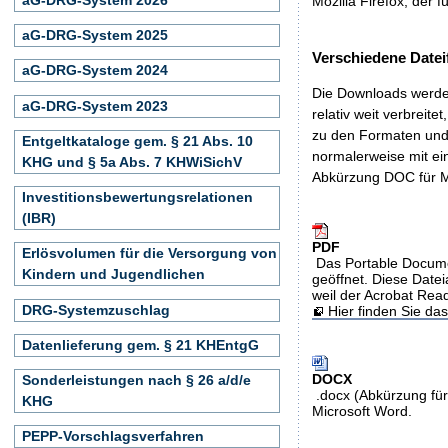
Mozilla Firefox, der f
aG-DRG-System 2025
Verschiedene Datei
aG-DRG-System 2024
Die Downloads werden
aG-DRG-System 2023
relativ weit verbreite
zu den Formaten und 
Entgeltkataloge gem. § 21 Abs. 10
normalerweise mit ei
KHG und § 5a Abs. 7 KHWiSichV
Abkürzung DOC für M
Investitionsbewertungsrelationen
(IBR)
PDF
Erlösvolumen für die Versorgung von
Das Portable Docume
Kindern und Jugendlichen
geöffnet. Diese Datei
weil der Acrobat Rea
DRG-Systemzuschlag
Hier finden Sie d
Datenlieferung gem. § 21 KHEntgG
DOCX
Sonderleistungen nach § 26 a/d/e
.docx (Abkürzung für
KHG
Microsoft Word.
PEPP-Vorschlagsverfahren