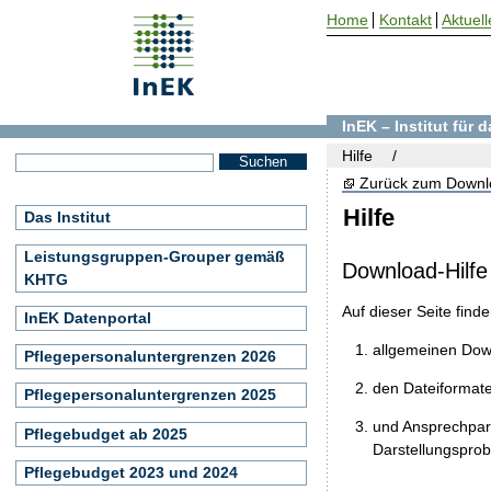
Home
Kontakt
Aktuell
InEK – Institut für
Hilfe
Zurück zum Downl
Hilfe
Das Institut
Leistungsgruppen-Grouper gemäß
Download-Hilfe
KHTG
Auf dieser Seite find
InEK Datenportal
allgemeinen Do
Pflegepersonaluntergrenzen 2026
den Dateiformat
Pflegepersonaluntergrenzen 2025
und Ansprechpart
Pflegebudget ab 2025
Darstellungspro
Pflegebudget 2023 und 2024