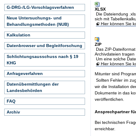
G-DRG-/LG-Vorschlagsverfahren
XLSX
Die Dateiendung .xls
Neue Untersuchungs- und
sich mit Tabellenkalk
Hier können Sie ko
Behandlungsmethoden (NUB)
Kalkulation
ZIP
Datenbrowser und Begleitforschung
Das ZIP-Dateiformat 
Archivdateien tragen 
Schlichtungsausschuss nach § 19
Um eine solche Date
KHG
Hier können Sie 
Anfrageverfahren
Mitunter sind Program
Sollten Fehler im z
Datenübermittlungen der
wir die Installation d
Landesbehörden
Dokumente in das ko
veröffentlichen.
FAQ
Ansprechpartner für
Archiv
Bei technischen Frag
erreichbar.