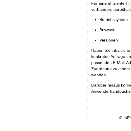
Für eine effiziente H
vorhanden, bereithalt
Betriebssystem
Browser
Versionen
Haben Sie inhaltliche
konkreten Anfrage un
passenden E-Mail-Ad
Zuordnung zu einem 
wenden.
Darüber hinaus könn
Anwenderhandbücher b
© InE