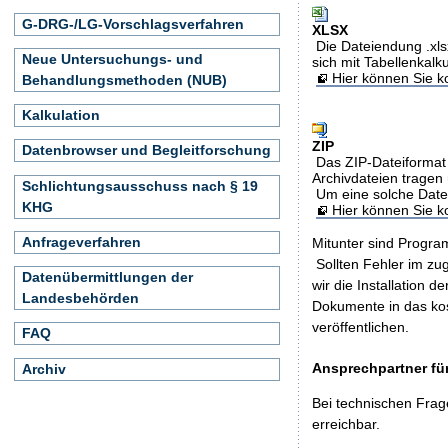
G-DRG-/LG-Vorschlagsverfahren
XLSX
Die Dateiendung .xls
Neue Untersuchungs- und
sich mit Tabellenkalk
Hier können Sie ko
Behandlungsmethoden (NUB)
Kalkulation
ZIP
Datenbrowser und Begleitforschung
Das ZIP-Dateiformat 
Archivdateien tragen 
Schlichtungsausschuss nach § 19
Um eine solche Date
KHG
Hier können Sie 
Anfrageverfahren
Mitunter sind Program
Sollten Fehler im z
Datenübermittlungen der
wir die Installation d
Landesbehörden
Dokumente in das ko
veröffentlichen.
FAQ
Ansprechpartner für
Archiv
Bei technischen Frag
erreichbar.