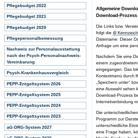
Pflegebudget 2022
Allgemeine Downlo
Download-Prozess
Pflegebudget 2021
Die Links bzw. Verwei
Pflegebudget 2020
folgt die
Kennzeich
Pflegepersonalbemessung
Dateiname. Dieser Da
Anfrage um eine persö
Nachweis zur Personalausstattung
nach der Psych-Personalnachweis-
Nachdem Sie eine Dat
Vereinbarung
einem zugeordnete
eingegangen. Das lok
Psych-Krankenhausvergleich
Kontextmenü durch Kl
„Speichern unter“ bz
PEPP-Entgeltsystem 2026
eine Auswahl sehen k
PEPP-Entgeltsystem 2025
Download-Prozess beg
Internetverbindung 
PEPP-Entgeltsystem 2024
Die unterschiedliche
PEPP-Entgeltsystem 2023
Programm zur Darstell
unterschiedliche Eins
aG-DRG-System 2027
eine Frage haben, k
aG-DRG-System 2026