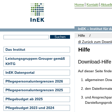
Home
Kontakt
Aktuell
InEK – Institut für
Hilfe
Zurück zum Downl
Hilfe
Das Institut
Leistungsgruppen-Grouper gemäß
Download-Hilfe
KHTG
Auf dieser Seite find
InEK Datenportal
allgemeinen Do
Pflegepersonaluntergrenzen 2026
den Dateiformat
Pflegepersonaluntergrenzen 2025
und Ansprechpart
Pflegebudget ab 2025
Darstellungspro
Pflegebudget 2023 und 2024