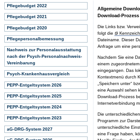
Pflegebudget 2022
Allgemeine Downlo
Download-Prozess
Pflegebudget 2021
Die Links bzw. Verwei
Pflegebudget 2020
folgt die
Kennzeich
Pflegepersonalbemessung
Dateiname. Dieser Da
Anfrage um eine persö
Nachweis zur Personalausstattung
nach der Psych-Personalnachweis-
Nachdem Sie eine Dat
Vereinbarung
einem zugeordnete
eingegangen. Das lok
Psych-Krankenhausvergleich
Kontextmenü durch Kl
„Speichern unter“ bz
PEPP-Entgeltsystem 2026
eine Auswahl sehen k
PEPP-Entgeltsystem 2025
Download-Prozess beg
Internetverbindung 
PEPP-Entgeltsystem 2024
Die unterschiedliche
PEPP-Entgeltsystem 2023
Programm zur Darstell
unterschiedliche Eins
aG-DRG-System 2027
eine Frage haben, k
aG-DRG-System 2026