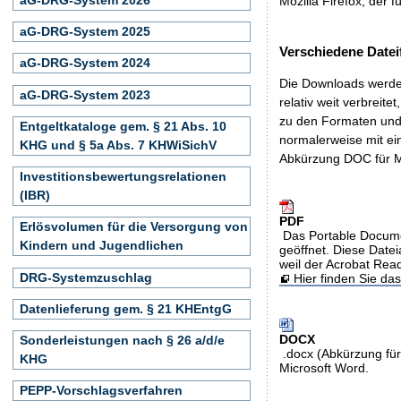
Mozilla Firefox, der f
aG-DRG-System 2025
Verschiedene Datei
aG-DRG-System 2024
Die Downloads werden
aG-DRG-System 2023
relativ weit verbreite
zu den Formaten und 
Entgeltkataloge gem. § 21 Abs. 10
normalerweise mit ei
KHG und § 5a Abs. 7 KHWiSichV
Abkürzung DOC für M
Investitionsbewertungsrelationen
(IBR)
PDF
Erlösvolumen für die Versorgung von
Das Portable Docume
Kindern und Jugendlichen
geöffnet. Diese Datei
weil der Acrobat Rea
DRG-Systemzuschlag
Hier finden Sie d
Datenlieferung gem. § 21 KHEntgG
DOCX
Sonderleistungen nach § 26 a/d/e
.docx (Abkürzung für
KHG
Microsoft Word.
PEPP-Vorschlagsverfahren