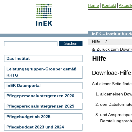
Home
Kontakt
Aktuell
InEK – Institut für
Hilfe
Zurück zum Downl
Hilfe
Das Institut
Leistungsgruppen-Grouper gemäß
Download-Hilfe
KHTG
Auf dieser Seite find
InEK Datenportal
allgemeinen Do
Pflegepersonaluntergrenzen 2026
den Dateiformat
Pflegepersonaluntergrenzen 2025
und Ansprechpart
Pflegebudget ab 2025
Darstellungspro
Pflegebudget 2023 und 2024