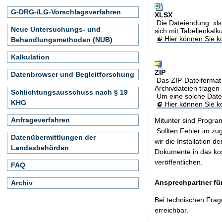
G-DRG-/LG-Vorschlagsverfahren
XLSX
Die Dateiendung .xls
Neue Untersuchungs- und
sich mit Tabellenkalk
Hier können Sie ko
Behandlungsmethoden (NUB)
Kalkulation
ZIP
Datenbrowser und Begleitforschung
Das ZIP-Dateiformat 
Archivdateien tragen 
Schlichtungsausschuss nach § 19
Um eine solche Date
KHG
Hier können Sie 
Anfrageverfahren
Mitunter sind Program
Sollten Fehler im z
Datenübermittlungen der
wir die Installation d
Landesbehörden
Dokumente in das ko
veröffentlichen.
FAQ
Ansprechpartner für
Archiv
Bei technischen Frag
erreichbar.