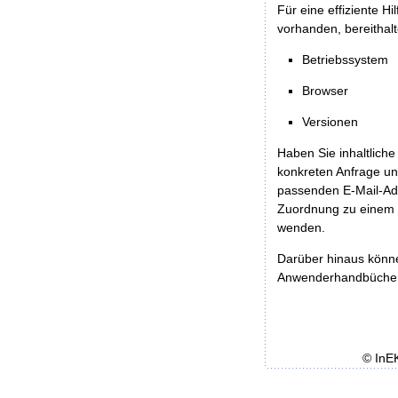
Für eine effiziente H
vorhanden, bereithalt
Betriebssystem
Browser
Versionen
Haben Sie inhaltliche
konkreten Anfrage un
passenden E-Mail-Ad
Zuordnung zu einem 
wenden.
Darüber hinaus könn
Anwenderhandbücher b
© InE