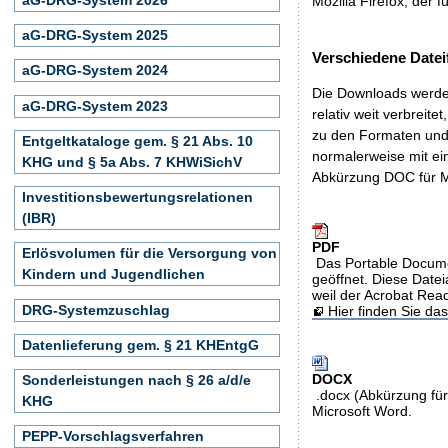
Mozilla Firefox, der f
aG-DRG-System 2025
Verschiedene Datei
aG-DRG-System 2024
Die Downloads werden
aG-DRG-System 2023
relativ weit verbreite
zu den Formaten und 
Entgeltkataloge gem. § 21 Abs. 10
normalerweise mit ei
KHG und § 5a Abs. 7 KHWiSichV
Abkürzung DOC für M
Investitionsbewertungsrelationen
(IBR)
PDF
Erlösvolumen für die Versorgung von
Das Portable Docume
Kindern und Jugendlichen
geöffnet. Diese Datei
weil der Acrobat Rea
DRG-Systemzuschlag
Hier finden Sie d
Datenlieferung gem. § 21 KHEntgG
DOCX
Sonderleistungen nach § 26 a/d/e
.docx (Abkürzung für
KHG
Microsoft Word.
PEPP-Vorschlagsverfahren