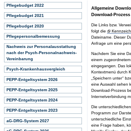
Pflegebudget 2022
Allgemeine Downlo
Download-Prozess
Pflegebudget 2021
Die Links bzw. Verwei
Pflegebudget 2020
folgt die
Kennzeich
Pflegepersonalbemessung
Dateiname. Dieser Da
Anfrage um eine persö
Nachweis zur Personalausstattung
nach der Psych-Personalnachweis-
Nachdem Sie eine Dat
Vereinbarung
einem zugeordnete
eingegangen. Das lok
Psych-Krankenhausvergleich
Kontextmenü durch Kl
„Speichern unter“ bz
PEPP-Entgeltsystem 2026
eine Auswahl sehen k
PEPP-Entgeltsystem 2025
Download-Prozess beg
Internetverbindung 
PEPP-Entgeltsystem 2024
Die unterschiedliche
PEPP-Entgeltsystem 2023
Programm zur Darstell
unterschiedliche Eins
aG-DRG-System 2027
eine Frage haben, k
aG-DRG-System 2026