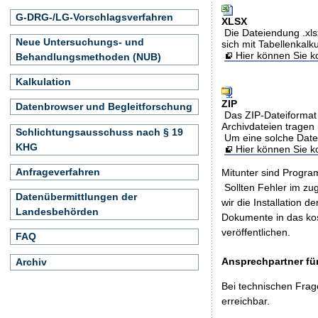
G-DRG-/LG-Vorschlagsverfahren
XLSX
Die Dateiendung .xls
Neue Untersuchungs- und
sich mit Tabellenkalk
Hier können Sie ko
Behandlungsmethoden (NUB)
Kalkulation
ZIP
Datenbrowser und Begleitforschung
Das ZIP-Dateiformat 
Archivdateien tragen 
Schlichtungsausschuss nach § 19
Um eine solche Date
KHG
Hier können Sie 
Anfrageverfahren
Mitunter sind Program
Sollten Fehler im z
Datenübermittlungen der
wir die Installation d
Landesbehörden
Dokumente in das ko
veröffentlichen.
FAQ
Ansprechpartner für
Archiv
Bei technischen Frag
erreichbar.