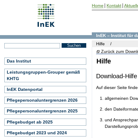
Home
Kontakt
Aktuell
InEK – Institut für
Hilfe
Zurück zum Downl
Hilfe
Das Institut
Leistungsgruppen-Grouper gemäß
Download-Hilfe
KHTG
Auf dieser Seite find
InEK Datenportal
allgemeinen Do
Pflegepersonaluntergrenzen 2026
den Dateiformat
Pflegepersonaluntergrenzen 2025
und Ansprechpart
Pflegebudget ab 2025
Darstellungspro
Pflegebudget 2023 und 2024