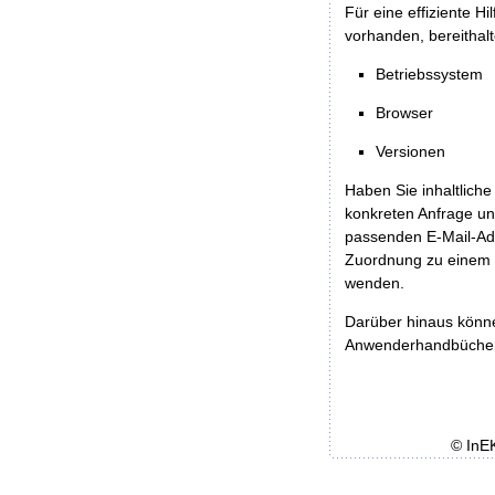
Für eine effiziente H
vorhanden, bereithalt
Betriebssystem
Browser
Versionen
Haben Sie inhaltliche
konkreten Anfrage un
passenden E-Mail-Ad
Zuordnung zu einem 
wenden.
Darüber hinaus könn
Anwenderhandbücher b
© InE