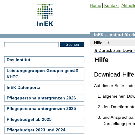
Home
Kontakt
Aktuell
InEK – Institut für
Hilfe
Zurück zum Downl
Hilfe
Das Institut
Leistungsgruppen-Grouper gemäß
Download-Hilfe
KHTG
Auf dieser Seite find
InEK Datenportal
allgemeinen Do
Pflegepersonaluntergrenzen 2026
den Dateiformat
Pflegepersonaluntergrenzen 2025
und Ansprechpart
Pflegebudget ab 2025
Darstellungspro
Pflegebudget 2023 und 2024