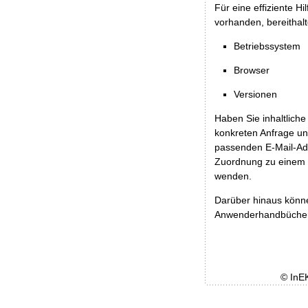
Für eine effiziente H
vorhanden, bereithalt
Betriebssystem
Browser
Versionen
Haben Sie inhaltliche
konkreten Anfrage un
passenden E-Mail-Ad
Zuordnung zu einem 
wenden.
Darüber hinaus könn
Anwenderhandbücher b
© InE