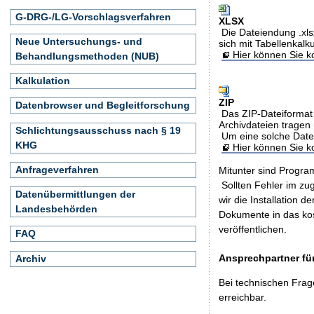
G-DRG-/LG-Vorschlagsverfahren
XLSX
Die Dateiendung .xls
Neue Untersuchungs- und
sich mit Tabellenkalk
Hier können Sie ko
Behandlungsmethoden (NUB)
Kalkulation
ZIP
Datenbrowser und Begleitforschung
Das ZIP-Dateiformat 
Archivdateien tragen 
Schlichtungsausschuss nach § 19
Um eine solche Date
KHG
Hier können Sie 
Anfrageverfahren
Mitunter sind Program
Sollten Fehler im z
Datenübermittlungen der
wir die Installation d
Landesbehörden
Dokumente in das ko
veröffentlichen.
FAQ
Ansprechpartner für
Archiv
Bei technischen Frag
erreichbar.