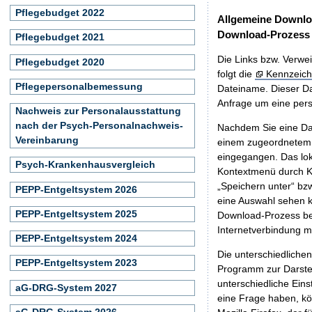
Pflegebudget 2022
Allgemeine Downlo
Download-Prozess
Pflegebudget 2021
Die Links bzw. Verwei
Pflegebudget 2020
folgt die
Kennzeich
Pflegepersonalbemessung
Dateiname. Dieser Da
Anfrage um eine persö
Nachweis zur Personalausstattung
nach der Psych-Personalnachweis-
Nachdem Sie eine Dat
Vereinbarung
einem zugeordnete
eingegangen. Das lok
Psych-Krankenhausvergleich
Kontextmenü durch Kl
„Speichern unter“ bz
PEPP-Entgeltsystem 2026
eine Auswahl sehen k
PEPP-Entgeltsystem 2025
Download-Prozess beg
Internetverbindung 
PEPP-Entgeltsystem 2024
Die unterschiedliche
PEPP-Entgeltsystem 2023
Programm zur Darstell
unterschiedliche Eins
aG-DRG-System 2027
eine Frage haben, k
aG-DRG-System 2026