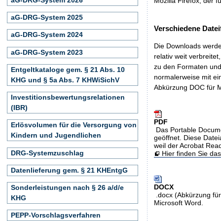
Mozilla Firefox, der f
aG-DRG-System 2025
Verschiedene Datei
aG-DRG-System 2024
Die Downloads werden
aG-DRG-System 2023
relativ weit verbreite
zu den Formaten und 
Entgeltkataloge gem. § 21 Abs. 10
normalerweise mit ei
KHG und § 5a Abs. 7 KHWiSichV
Abkürzung DOC für M
Investitionsbewertungsrelationen
(IBR)
PDF
Erlösvolumen für die Versorgung von
Das Portable Docume
Kindern und Jugendlichen
geöffnet. Diese Datei
weil der Acrobat Rea
DRG-Systemzuschlag
Hier finden Sie d
Datenlieferung gem. § 21 KHEntgG
DOCX
Sonderleistungen nach § 26 a/d/e
.docx (Abkürzung für
KHG
Microsoft Word.
PEPP-Vorschlagsverfahren