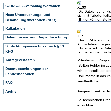
G-DRG-/LG-Vorschlagsverfahren
XLSX
Die Dateiendung .xls
Neue Untersuchungs- und
sich mit Tabellenkalk
Hier können Sie ko
Behandlungsmethoden (NUB)
Kalkulation
ZIP
Datenbrowser und Begleitforschung
Das ZIP-Dateiformat 
Archivdateien tragen 
Schlichtungsausschuss nach § 19
Um eine solche Date
KHG
Hier können Sie 
Anfrageverfahren
Mitunter sind Program
Sollten Fehler im z
Datenübermittlungen der
wir die Installation d
Landesbehörden
Dokumente in das ko
veröffentlichen.
FAQ
Ansprechpartner für
Archiv
Bei technischen Frag
erreichbar.