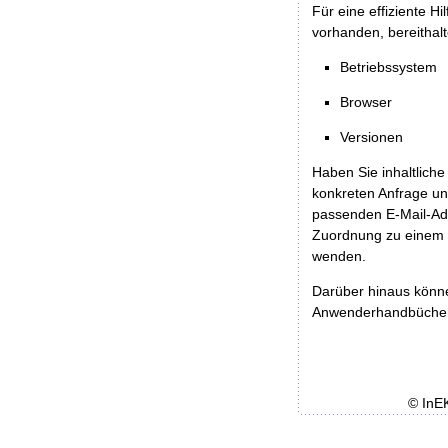
Für eine effiziente H
vorhanden, bereithalt
Betriebssystem
Browser
Versionen
Haben Sie inhaltliche
konkreten Anfrage un
passenden E-Mail-Ad
Zuordnung zu einem 
wenden.
Darüber hinaus könn
Anwenderhandbücher b
© InE