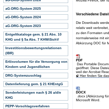
Mozilla Firefox, der f
aG-DRG-System 2025
Verschiedene Datei
aG-DRG-System 2024
Die Downloads werden
aG-DRG-System 2023
relativ weit verbreite
zu den Formaten und 
Entgeltkataloge gem. § 21 Abs. 10
normalerweise mit ei
KHG und § 5a Abs. 7 KHWiSichV
Abkürzung DOC für M
Investitionsbewertungsrelationen
(IBR)
PDF
Erlösvolumen für die Versorgung von
Das Portable Docume
Kindern und Jugendlichen
geöffnet. Diese Datei
weil der Acrobat Rea
DRG-Systemzuschlag
Hier finden Sie d
Datenlieferung gem. § 21 KHEntgG
DOCX
Sonderleistungen nach § 26 a/d/e
.docx (Abkürzung für
KHG
Microsoft Word.
PEPP-Vorschlagsverfahren