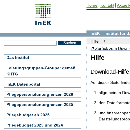
Home
Kontakt
Aktuell
InEK – Institut für
Hilfe
Zurück zum Downl
Hilfe
Das Institut
Leistungsgruppen-Grouper gemäß
Download-Hilfe
KHTG
Auf dieser Seite find
InEK Datenportal
allgemeinen Do
Pflegepersonaluntergrenzen 2026
den Dateiformat
Pflegepersonaluntergrenzen 2025
und Ansprechpart
Pflegebudget ab 2025
Darstellungspro
Pflegebudget 2023 und 2024