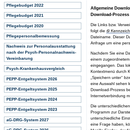
Pflegebudget 2022
Allgemeine Downlo
Download-Prozess
Pflegebudget 2021
Die Links bzw. Verwei
Pflegebudget 2020
folgt die
Kennzeich
Pflegepersonalbemessung
Dateiname. Dieser Da
Anfrage um eine persö
Nachweis zur Personalausstattung
nach der Psych-Personalnachweis-
Nachdem Sie eine Dat
Vereinbarung
einem zugeordnete
eingegangen. Das lok
Psych-Krankenhausvergleich
Kontextmenü durch Kl
„Speichern unter“ bz
PEPP-Entgeltsystem 2026
eine Auswahl sehen k
PEPP-Entgeltsystem 2025
Download-Prozess beg
Internetverbindung 
PEPP-Entgeltsystem 2024
Die unterschiedliche
PEPP-Entgeltsystem 2023
Programm zur Darstell
unterschiedliche Eins
aG-DRG-System 2027
eine Frage haben, k
aG-DRG-System 2026