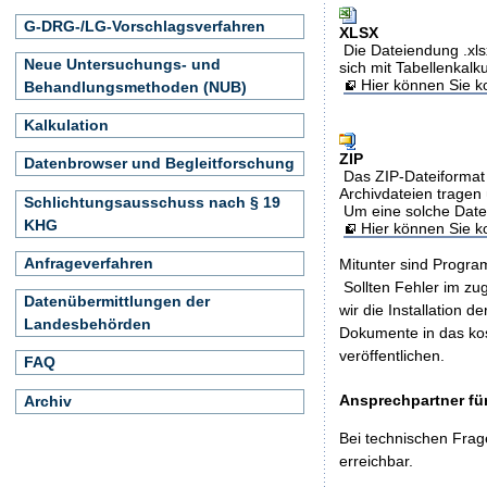
G-DRG-/LG-Vorschlagsverfahren
XLSX
Die Dateiendung .xls
Neue Untersuchungs- und
sich mit Tabellenkalk
Hier können Sie ko
Behandlungsmethoden (NUB)
Kalkulation
ZIP
Datenbrowser und Begleitforschung
Das ZIP-Dateiformat 
Archivdateien tragen 
Schlichtungsausschuss nach § 19
Um eine solche Date
KHG
Hier können Sie 
Anfrageverfahren
Mitunter sind Program
Sollten Fehler im z
Datenübermittlungen der
wir die Installation d
Landesbehörden
Dokumente in das ko
veröffentlichen.
FAQ
Ansprechpartner für
Archiv
Bei technischen Frag
erreichbar.