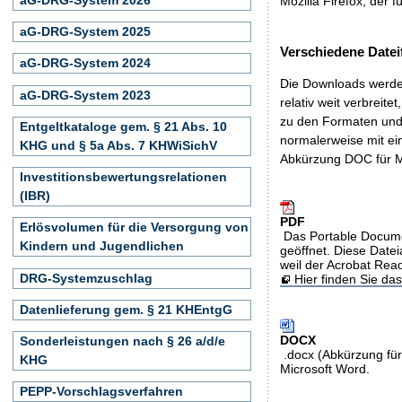
Mozilla Firefox, der f
aG-DRG-System 2025
Verschiedene Datei
aG-DRG-System 2024
Die Downloads werden
aG-DRG-System 2023
relativ weit verbreite
zu den Formaten und 
Entgeltkataloge gem. § 21 Abs. 10
normalerweise mit ei
KHG und § 5a Abs. 7 KHWiSichV
Abkürzung DOC für M
Investitionsbewertungsrelationen
(IBR)
PDF
Erlösvolumen für die Versorgung von
Das Portable Docume
Kindern und Jugendlichen
geöffnet. Diese Datei
weil der Acrobat Rea
DRG-Systemzuschlag
Hier finden Sie d
Datenlieferung gem. § 21 KHEntgG
DOCX
Sonderleistungen nach § 26 a/d/e
.docx (Abkürzung für
KHG
Microsoft Word.
PEPP-Vorschlagsverfahren