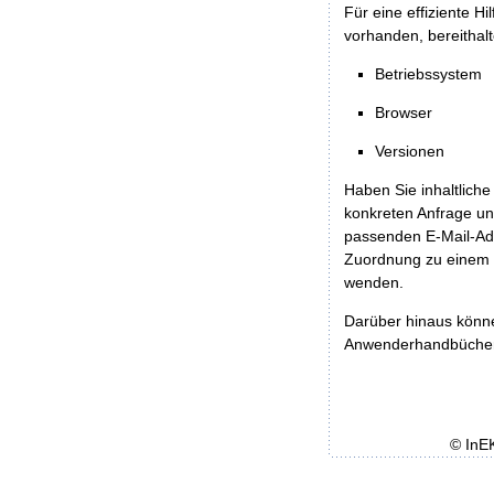
Für eine effiziente H
vorhanden, bereithalt
Betriebssystem
Browser
Versionen
Haben Sie inhaltliche
konkreten Anfrage un
passenden E-Mail-Ad
Zuordnung zu einem 
wenden.
Darüber hinaus könn
Anwenderhandbücher b
© InE