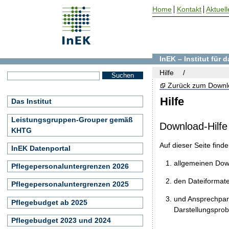
Home
Kontakt
Aktuell
InEK – Institut für
Hilfe
Zurück zum Downl
Hilfe
Das Institut
Leistungsgruppen-Grouper gemäß
Download-Hilfe
KHTG
Auf dieser Seite find
InEK Datenportal
allgemeinen Do
Pflegepersonaluntergrenzen 2026
den Dateiformat
Pflegepersonaluntergrenzen 2025
und Ansprechpart
Pflegebudget ab 2025
Darstellungspro
Pflegebudget 2023 und 2024