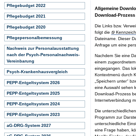
Pflegebudget 2022
Allgemeine Downlo
Download-Prozess
Pflegebudget 2021
Die Links bzw. Verwei
Pflegebudget 2020
folgt die
Kennzeich
Pflegepersonalbemessung
Dateiname. Dieser Da
Anfrage um eine persö
Nachweis zur Personalausstattung
nach der Psych-Personalnachweis-
Nachdem Sie eine Dat
Vereinbarung
einem zugeordnete
eingegangen. Das lok
Psych-Krankenhausvergleich
Kontextmenü durch Kl
„Speichern unter“ bz
PEPP-Entgeltsystem 2026
eine Auswahl sehen k
PEPP-Entgeltsystem 2025
Download-Prozess beg
Internetverbindung 
PEPP-Entgeltsystem 2024
Die unterschiedliche
PEPP-Entgeltsystem 2023
Programm zur Darstell
unterschiedliche Eins
aG-DRG-System 2027
eine Frage haben, k
aG-DRG-System 2026