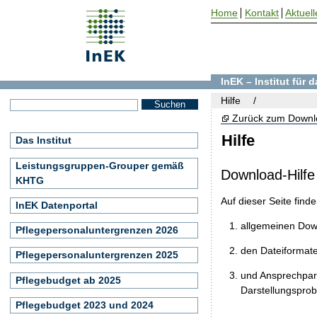
Home
Kontakt
Aktuell
InEK – Institut für
Hilfe
Zurück zum Downl
Hilfe
Das Institut
Leistungsgruppen-Grouper gemäß
Download-Hilfe
KHTG
Auf dieser Seite find
InEK Datenportal
allgemeinen Do
Pflegepersonaluntergrenzen 2026
den Dateiformat
Pflegepersonaluntergrenzen 2025
und Ansprechpart
Pflegebudget ab 2025
Darstellungspro
Pflegebudget 2023 und 2024