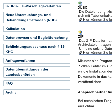
G-DRG-/LG-Vorschlagsverfahren
XLSX
Die Dateiendung .xls
Neue Untersuchungs- und
sich mit Tabellenkalk
Hier können Sie ko
Behandlungsmethoden (NUB)
Kalkulation
ZIP
Datenbrowser und Begleitforschung
Das ZIP-Dateiformat 
Archivdateien tragen 
Schlichtungsausschuss nach § 19
Um eine solche Date
KHG
Hier können Sie 
Anfrageverfahren
Mitunter sind Program
Sollten Fehler im z
Datenübermittlungen der
wir die Installation d
Landesbehörden
Dokumente in das ko
veröffentlichen.
FAQ
Ansprechpartner für
Archiv
Bei technischen Frag
erreichbar.