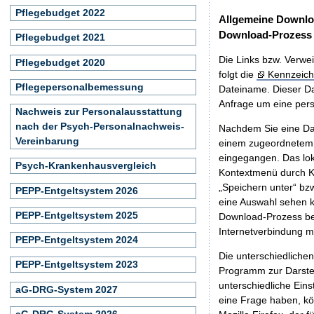
Pflegebudget 2022
Allgemeine Downlo
Download-Prozess
Pflegebudget 2021
Die Links bzw. Verwei
Pflegebudget 2020
folgt die
Kennzeich
Pflegepersonalbemessung
Dateiname. Dieser Da
Anfrage um eine persö
Nachweis zur Personalausstattung
nach der Psych-Personalnachweis-
Nachdem Sie eine Dat
Vereinbarung
einem zugeordnete
eingegangen. Das lok
Psych-Krankenhausvergleich
Kontextmenü durch Kl
„Speichern unter“ bz
PEPP-Entgeltsystem 2026
eine Auswahl sehen k
PEPP-Entgeltsystem 2025
Download-Prozess beg
Internetverbindung 
PEPP-Entgeltsystem 2024
Die unterschiedliche
PEPP-Entgeltsystem 2023
Programm zur Darstell
unterschiedliche Eins
aG-DRG-System 2027
eine Frage haben, k
aG-DRG-System 2026