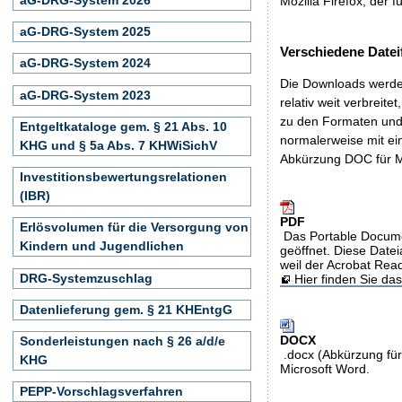
Mozilla Firefox, der f
aG-DRG-System 2025
Verschiedene Datei
aG-DRG-System 2024
Die Downloads werden
aG-DRG-System 2023
relativ weit verbreite
zu den Formaten und 
Entgeltkataloge gem. § 21 Abs. 10
normalerweise mit ei
KHG und § 5a Abs. 7 KHWiSichV
Abkürzung DOC für M
Investitionsbewertungsrelationen
(IBR)
PDF
Erlösvolumen für die Versorgung von
Das Portable Docume
Kindern und Jugendlichen
geöffnet. Diese Datei
weil der Acrobat Rea
DRG-Systemzuschlag
Hier finden Sie d
Datenlieferung gem. § 21 KHEntgG
DOCX
Sonderleistungen nach § 26 a/d/e
.docx (Abkürzung für
KHG
Microsoft Word.
PEPP-Vorschlagsverfahren