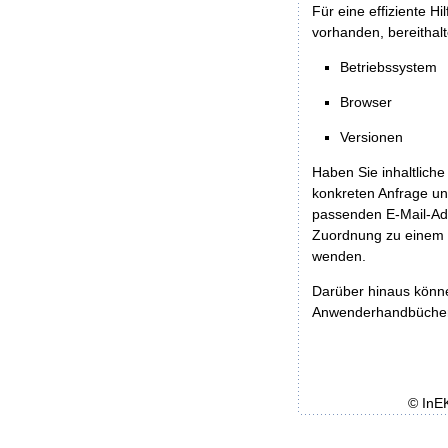
Für eine effiziente H
vorhanden, bereithalt
Betriebssystem
Browser
Versionen
Haben Sie inhaltliche
konkreten Anfrage un
passenden E-Mail-Ad
Zuordnung zu einem 
wenden.
Darüber hinaus könn
Anwenderhandbücher b
© InE