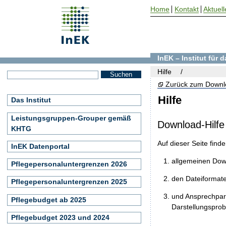
Home
Kontakt
Aktuell
InEK – Institut für
Hilfe
Zurück zum Downl
Hilfe
Das Institut
Leistungsgruppen-Grouper gemäß
Download-Hilfe
KHTG
Auf dieser Seite find
InEK Datenportal
allgemeinen Do
Pflegepersonaluntergrenzen 2026
den Dateiformat
Pflegepersonaluntergrenzen 2025
und Ansprechpart
Pflegebudget ab 2025
Darstellungspro
Pflegebudget 2023 und 2024