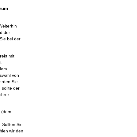
 zum
Weiterhin
nd der
Sie bei der
rekt mit
t
 dem
uswahl von
erden Sie
sollte der
ihrer
r (dem
 Sollten Sie
hlen wir den