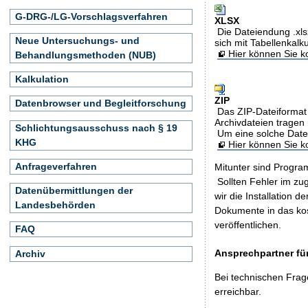
G-DRG-/LG-Vorschlagsverfahren
XLSX
Die Dateiendung .xls
Neue Untersuchungs- und
sich mit Tabellenkalk
Hier können Sie ko
Behandlungsmethoden (NUB)
Kalkulation
ZIP
Datenbrowser und Begleitforschung
Das ZIP-Dateiformat 
Archivdateien tragen 
Schlichtungsausschuss nach § 19
Um eine solche Date
KHG
Hier können Sie 
Anfrageverfahren
Mitunter sind Program
Sollten Fehler im z
Datenübermittlungen der
wir die Installation d
Landesbehörden
Dokumente in das ko
veröffentlichen.
FAQ
Ansprechpartner für
Archiv
Bei technischen Frag
erreichbar.