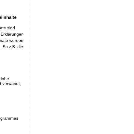
iinhalte
ate sind
t Erklärungen
rmate werden
 So z.B. die
Adobe
et verwandt,
programmes