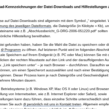
ad-Kennzeichnungen der Datei-Downloads und Hilfestellungen
se auf Datei-Downloads sind allgemein mit dem Symbol „“ eingeleitet. 
nung des jeweiligen Dateiformats
, die Dateigröße (in Kilobyte = Kb), u
teiname wie z.B. „Abschlussbericht_G-DRG-2006-051220.pdf“ sollten 
nliche Hilfestellung bereithalten.
ei gefunden haben, haben Sie die Wahl die Datei zu speichern oder di
m
Programm
zu öffnen. Auf letzteren Punkt wird im folgenden Abschnit
ale Speichern auf Ihrem Endgerät (z.B. PC oder Mac) können Sie mit
icken der rechten Maustaste auf den Link und der darauffolgenden A
w. „Link speichern unter“ – je nach Browser – durchführen. Daraufhin w
önnen, um einen Speicherort auszuwählen und nach einer Bestätigung 
innen. Dieser Prozess kann je nach Dateigröße und Geschwindigkeit 
mehrere Minuten dauern.
n Betriebsysteme (z.B. Windows XP, Mac OS X oder Linux) und Browse
ung von Internetseiten, wie z.B. Internet Explorer oder Safari), sowie
tellungen kann dazu führen, dass einzelne Schritte unterschiedlich sind.
önnen Sie auch
persönlich mit uns in Kontakt treten
. Allgemein empfe