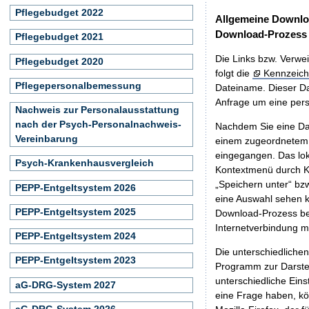
Pflegebudget 2022
Allgemeine Downlo
Download-Prozess
Pflegebudget 2021
Die Links bzw. Verwei
Pflegebudget 2020
folgt die
Kennzeich
Pflegepersonalbemessung
Dateiname. Dieser Da
Anfrage um eine persö
Nachweis zur Personalausstattung
nach der Psych-Personalnachweis-
Nachdem Sie eine Dat
Vereinbarung
einem zugeordnete
eingegangen. Das lok
Psych-Krankenhausvergleich
Kontextmenü durch Kl
„Speichern unter“ bz
PEPP-Entgeltsystem 2026
eine Auswahl sehen k
PEPP-Entgeltsystem 2025
Download-Prozess beg
Internetverbindung 
PEPP-Entgeltsystem 2024
Die unterschiedliche
PEPP-Entgeltsystem 2023
Programm zur Darstell
unterschiedliche Eins
aG-DRG-System 2027
eine Frage haben, k
aG-DRG-System 2026