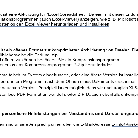
x ist eine Abkürzung für "Excel Spreadsheet". Dateien mit dieser Endu
ulationsprogrammen (auch Excel-Viewer) anzeigen, wie z. B. Microsoft 
stenlos den Excel Viewer herunterladen und installieren
ist ein offenes Format zur komprimierten Archivierung von Dateien. Di
üblicherweise die Endung .zip.
i öffnen zu können benötigen Sie ein Kompressionsprogramm.
kostenlos das Kompressionsprogramm 7-Zip herunterladen
.
me falsch im System eingebunden, oder eine ältere Version ist installie
ugeordnetem Programm nach dem Öffnen eines Dokuments erscheinen
er neuesten Version. Prinzipiell ist es möglich, dass wir nachträglich X
stenlose PDF-Format umwandeln, oder ZIP-Dateien ebenfalls unkompr
 persönliche Hilfeleistungen bei Verständnis und Darstellungsp
en sind unsere Ansprechpartner über die E-Mail-Adresse
info@inek-