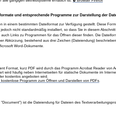
ür alle gängigen Betriebsysteme erhätlich ist.
Browser Firefox
formate und entsprechende Programme zur Darstellung der Date
 in einem bestimmten Dateiformat zur Verfügung gestellt. Diese Form
t, jedoch nicht standardmäßig installiert, so dass Sie in diesem Abschnit
auch Links zu Programmen für das Öffnen dieser finden. Die Dateifo
ner Abkürzung, bestehend aus drei Zeichen (Dateiendung) beschrieben.
icrosoft Word-Dokumente.
nt Format, kurz PDF wird durch das Programm Acrobat Reader von 
art wird häufig neben Internetseiten für statische Dokumente im Intern
der kostenlos angeboten wird.
as kostenlose Programm zum Öffnen und Darstellen von PDFs
.
 "Document") ist die Dateiendung für Dateien des Textverarbeitungs