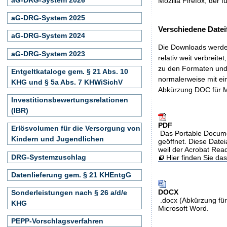
Mozilla Firefox, der f
aG-DRG-System 2025
Verschiedene Datei
aG-DRG-System 2024
Die Downloads werden
aG-DRG-System 2023
relativ weit verbreite
zu den Formaten und 
Entgeltkataloge gem. § 21 Abs. 10
normalerweise mit ei
KHG und § 5a Abs. 7 KHWiSichV
Abkürzung DOC für M
Investitionsbewertungsrelationen
(IBR)
PDF
Erlösvolumen für die Versorgung von
Das Portable Docume
Kindern und Jugendlichen
geöffnet. Diese Datei
weil der Acrobat Rea
DRG-Systemzuschlag
Hier finden Sie d
Datenlieferung gem. § 21 KHEntgG
DOCX
Sonderleistungen nach § 26 a/d/e
.docx (Abkürzung für
KHG
Microsoft Word.
PEPP-Vorschlagsverfahren