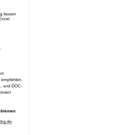
ng lassen
Excel.
e
rt.
, empfehlen
LS-, und DOC-
imiert
roblemen
drg.de