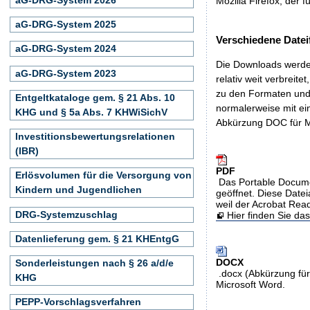
Mozilla Firefox, der f
aG-DRG-System 2025
Verschiedene Datei
aG-DRG-System 2024
Die Downloads werden
aG-DRG-System 2023
relativ weit verbreite
zu den Formaten und 
Entgeltkataloge gem. § 21 Abs. 10
normalerweise mit ei
KHG und § 5a Abs. 7 KHWiSichV
Abkürzung DOC für M
Investitionsbewertungsrelationen
(IBR)
PDF
Erlösvolumen für die Versorgung von
Das Portable Docume
Kindern und Jugendlichen
geöffnet. Diese Datei
weil der Acrobat Rea
DRG-Systemzuschlag
Hier finden Sie d
Datenlieferung gem. § 21 KHEntgG
DOCX
Sonderleistungen nach § 26 a/d/e
.docx (Abkürzung für
KHG
Microsoft Word.
PEPP-Vorschlagsverfahren