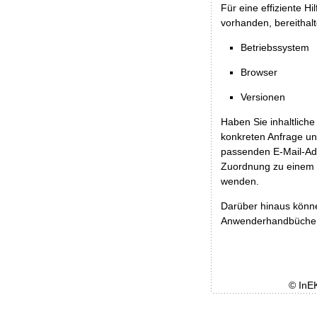
Für eine effiziente H
vorhanden, bereithalt
Betriebssystem
Browser
Versionen
Haben Sie inhaltliche
konkreten Anfrage un
passenden E-Mail-Ad
Zuordnung zu einem 
wenden.
Darüber hinaus könn
Anwenderhandbücher b
© InE