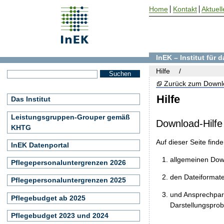
Home
Kontakt
Aktuell
InEK – Institut für
Hilfe
Zurück zum Downl
Hilfe
Das Institut
Leistungsgruppen-Grouper gemäß
Download-Hilfe
KHTG
Auf dieser Seite find
InEK Datenportal
allgemeinen Do
Pflegepersonaluntergrenzen 2026
den Dateiformat
Pflegepersonaluntergrenzen 2025
und Ansprechpart
Pflegebudget ab 2025
Darstellungspro
Pflegebudget 2023 und 2024