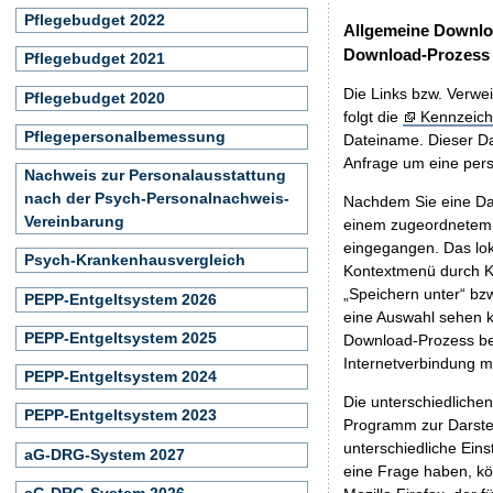
Pflegebudget 2022
Allgemeine Downlo
Download-Prozess
Pflegebudget 2021
Die Links bzw. Verwei
Pflegebudget 2020
folgt die
Kennzeich
Pflegepersonalbemessung
Dateiname. Dieser Da
Anfrage um eine persö
Nachweis zur Personalausstattung
nach der Psych-Personalnachweis-
Nachdem Sie eine Dat
Vereinbarung
einem zugeordnete
eingegangen. Das lok
Psych-Krankenhausvergleich
Kontextmenü durch Kl
„Speichern unter“ bz
PEPP-Entgeltsystem 2026
eine Auswahl sehen k
PEPP-Entgeltsystem 2025
Download-Prozess beg
Internetverbindung 
PEPP-Entgeltsystem 2024
Die unterschiedliche
PEPP-Entgeltsystem 2023
Programm zur Darstell
unterschiedliche Eins
aG-DRG-System 2027
eine Frage haben, k
aG-DRG-System 2026