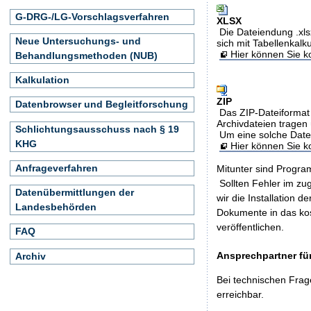
G-DRG-/LG-Vorschlagsverfahren
XLSX
Die Dateiendung .xls
Neue Untersuchungs- und
sich mit Tabellenkalk
Hier können Sie ko
Behandlungsmethoden (NUB)
Kalkulation
ZIP
Datenbrowser und Begleitforschung
Das ZIP-Dateiformat 
Archivdateien tragen 
Schlichtungsausschuss nach § 19
Um eine solche Date
KHG
Hier können Sie 
Anfrageverfahren
Mitunter sind Program
Sollten Fehler im z
Datenübermittlungen der
wir die Installation d
Landesbehörden
Dokumente in das ko
veröffentlichen.
FAQ
Ansprechpartner für
Archiv
Bei technischen Frag
erreichbar.