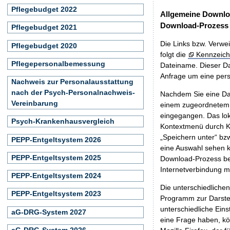
Pflegebudget 2022
Allgemeine Downlo
Download-Prozess
Pflegebudget 2021
Die Links bzw. Verwei
Pflegebudget 2020
folgt die
Kennzeich
Pflegepersonalbemessung
Dateiname. Dieser Da
Anfrage um eine persö
Nachweis zur Personalausstattung
nach der Psych-Personalnachweis-
Nachdem Sie eine Dat
Vereinbarung
einem zugeordnete
eingegangen. Das lok
Psych-Krankenhausvergleich
Kontextmenü durch Kl
„Speichern unter“ bz
PEPP-Entgeltsystem 2026
eine Auswahl sehen k
PEPP-Entgeltsystem 2025
Download-Prozess beg
Internetverbindung 
PEPP-Entgeltsystem 2024
Die unterschiedliche
PEPP-Entgeltsystem 2023
Programm zur Darstell
unterschiedliche Eins
aG-DRG-System 2027
eine Frage haben, k
aG-DRG-System 2026