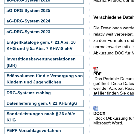
Mozilla Firefox, der f
aG-DRG-System 2025
Verschiedene Datei
aG-DRG-System 2024
Die Downloads werden
aG-DRG-System 2023
relativ weit verbreite
zu den Formaten und 
Entgeltkataloge gem. § 21 Abs. 10
normalerweise mit ei
KHG und § 5a Abs. 7 KHWiSichV
Abkürzung DOC für M
Investitionsbewertungsrelationen
(IBR)
PDF
Erlösvolumen für die Versorgung von
Das Portable Docume
Kindern und Jugendlichen
geöffnet. Diese Datei
weil der Acrobat Rea
DRG-Systemzuschlag
Hier finden Sie d
Datenlieferung gem. § 21 KHEntgG
DOCX
Sonderleistungen nach § 26 a/d/e
.docx (Abkürzung für
KHG
Microsoft Word.
PEPP-Vorschlagsverfahren