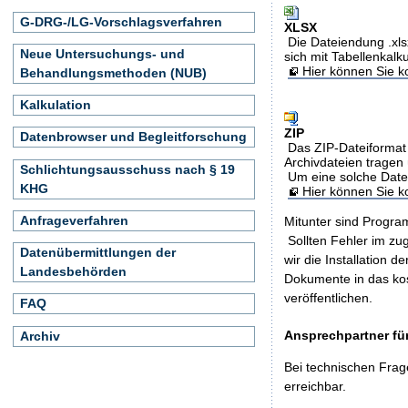
G-DRG-/LG-Vorschlagsverfahren
XLSX
Die Dateiendung .xls
Neue Untersuchungs- und
sich mit Tabellenkalk
Hier können Sie ko
Behandlungsmethoden (NUB)
Kalkulation
ZIP
Datenbrowser und Begleitforschung
Das ZIP-Dateiformat 
Archivdateien tragen 
Schlichtungsausschuss nach § 19
Um eine solche Date
KHG
Hier können Sie 
Anfrageverfahren
Mitunter sind Program
Sollten Fehler im z
Datenübermittlungen der
wir die Installation d
Landesbehörden
Dokumente in das ko
veröffentlichen.
FAQ
Ansprechpartner für
Archiv
Bei technischen Frag
erreichbar.