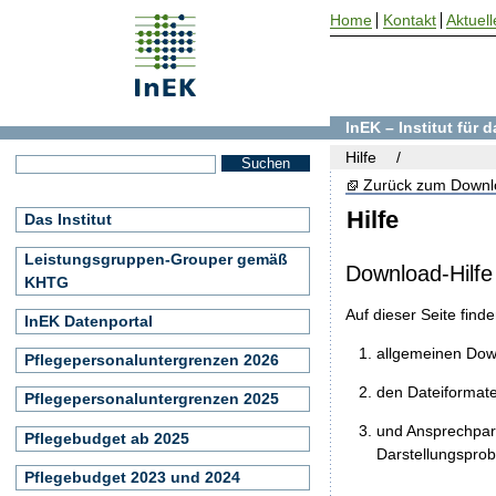
Home
Kontakt
Aktuell
InEK – Institut für
Hilfe
Zurück zum Downl
Hilfe
Das Institut
Leistungsgruppen-Grouper gemäß
Download-Hilfe
KHTG
Auf dieser Seite find
InEK Datenportal
allgemeinen Do
Pflegepersonaluntergrenzen 2026
den Dateiformat
Pflegepersonaluntergrenzen 2025
und Ansprechpart
Pflegebudget ab 2025
Darstellungspro
Pflegebudget 2023 und 2024