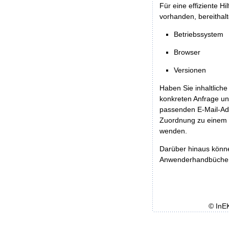
Für eine effiziente H
vorhanden, bereithalt
Betriebssystem
Browser
Versionen
Haben Sie inhaltliche
konkreten Anfrage un
passenden E-Mail-Ad
Zuordnung zu einem 
wenden.
Darüber hinaus könn
Anwenderhandbücher b
© InE