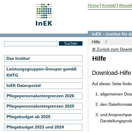
Home
Kontakt
Aktuell
InEK – Institut für
Hilfe
Zurück zum Downl
Hilfe
Das Institut
Leistungsgruppen-Grouper gemäß
Download-Hilfe
KHTG
Auf dieser Seite find
InEK Datenportal
allgemeinen Do
Pflegepersonaluntergrenzen 2026
den Dateiformat
Pflegepersonaluntergrenzen 2025
und Ansprechpart
Pflegebudget ab 2025
Darstellungspro
Pflegebudget 2023 und 2024