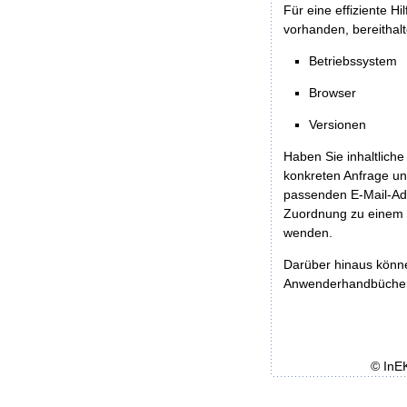
Für eine effiziente H
vorhanden, bereithalt
Betriebssystem
Browser
Versionen
Haben Sie inhaltliche
konkreten Anfrage un
passenden E-Mail-Ad
Zuordnung zu einem 
wenden.
Darüber hinaus könn
Anwenderhandbücher b
© InE