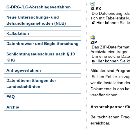
G-DRG-/LG-Vorschlagsverfahren
XLSX
Die Dateiendung .xls
Neue Untersuchungs- und
sich mit Tabellenkalk
Hier können Sie ko
Behandlungsmethoden (NUB)
Kalkulation
ZIP
Datenbrowser und Begleitforschung
Das ZIP-Dateiformat 
Archivdateien tragen 
Schlichtungsausschuss nach § 19
Um eine solche Date
KHG
Hier können Sie 
Anfrageverfahren
Mitunter sind Program
Sollten Fehler im z
Datenübermittlungen der
wir die Installation d
Landesbehörden
Dokumente in das ko
veröffentlichen.
FAQ
Ansprechpartner für
Archiv
Bei technischen Frag
erreichbar.