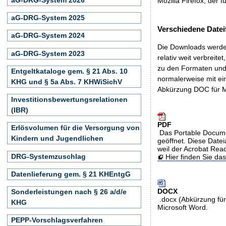
Mozilla Firefox, der f
aG-DRG-System 2025
Verschiedene Datei
aG-DRG-System 2024
Die Downloads werden
aG-DRG-System 2023
relativ weit verbreite
zu den Formaten und 
Entgeltkataloge gem. § 21 Abs. 10
normalerweise mit ei
KHG und § 5a Abs. 7 KHWiSichV
Abkürzung DOC für M
Investitionsbewertungsrelationen
(IBR)
PDF
Erlösvolumen für die Versorgung von
Das Portable Docume
Kindern und Jugendlichen
geöffnet. Diese Datei
weil der Acrobat Rea
DRG-Systemzuschlag
Hier finden Sie d
Datenlieferung gem. § 21 KHEntgG
DOCX
Sonderleistungen nach § 26 a/d/e
.docx (Abkürzung für
KHG
Microsoft Word.
PEPP-Vorschlagsverfahren