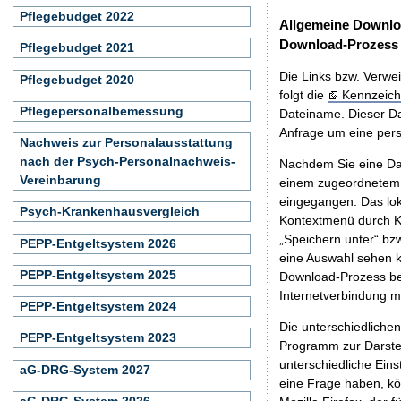
Pflegebudget 2022
Allgemeine Downlo
Download-Prozess
Pflegebudget 2021
Die Links bzw. Verwei
Pflegebudget 2020
folgt die
Kennzeich
Pflegepersonalbemessung
Dateiname. Dieser Da
Anfrage um eine persö
Nachweis zur Personalausstattung
nach der Psych-Personalnachweis-
Nachdem Sie eine Dat
Vereinbarung
einem zugeordnete
eingegangen. Das lok
Psych-Krankenhausvergleich
Kontextmenü durch Kl
„Speichern unter“ bz
PEPP-Entgeltsystem 2026
eine Auswahl sehen k
PEPP-Entgeltsystem 2025
Download-Prozess beg
Internetverbindung 
PEPP-Entgeltsystem 2024
Die unterschiedliche
PEPP-Entgeltsystem 2023
Programm zur Darstell
unterschiedliche Eins
aG-DRG-System 2027
eine Frage haben, k
aG-DRG-System 2026